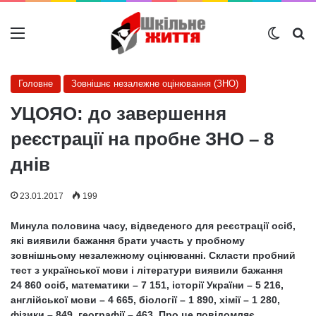
Меню
Switch
Ш
Головне
Зовнішнє незалежне оцінювання (ЗНО)
УЦОЯО: до завершення
реєстрації на пробне ЗНО – 8
днів
23.01.2017
199
Минула половина часу, відведеного для реєстрації осіб,
які виявили бажання брати участь у пробному
зовнішньому незалежному оцінюванні. Скласти пробний
тест з української мови і літератури виявили бажання
24 860 осіб, математики – 7 151, історії України – 5 216,
англійської мови – 4 665, біології – 1 890, хімії – 1 280,
фізики – 849, географії – 463. Про це повідомляє