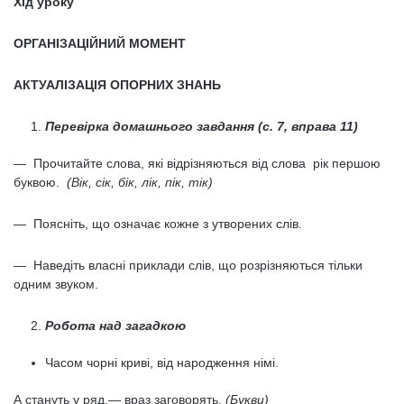
Хід уроку
ОРГАНІЗАЦІЙНИЙ МОМЕНТ
АКТУАЛІЗАЦІЯ ОПОРНИХ ЗНАНЬ
Перевірка домашнього завдання (с. 7, вправа 11)
— Прочитайте слова, які відрізняються від слова рік першою
буквою.
(Вік, сік, бік, лік, пік, тік)
— Поясніть, що означає кожне з утворених слів.
— Наведіть власні приклади слів, що розрізняються тільки
одним звуком.
Робота над загадкою
Часом чорні криві, від народження німі.
А стануть у ряд,— враз заговорять.
(Букви)