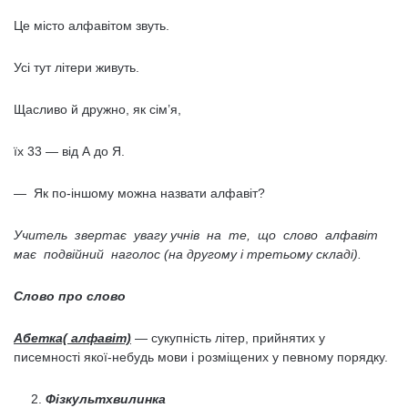
Це місто алфавітом звуть.
Усі тут літери живуть.
Щасливо й дружно, як сім’я,
їх 33 — від А до Я.
— Як по-іншому можна назвати алфавіт?
Учитель звертає увагу учнів на те, що слово алфавіт
має подвійний наголос (на другому і третьому складі).
Слово про слово
Абетка( алфавіт)
— сукупність літер, прийнятих у
писемності якої-небудь мови і розміщених у певному порядку.
Фізкультхвилинка