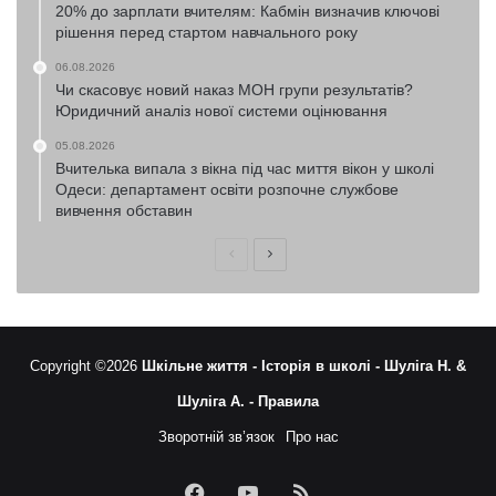
20% до зарплати вчителям: Кабмін визначив ключові
рішення перед стартом навчального року
06.08.2026
Чи скасовує новий наказ МОН групи результатів?
Юридичний аналіз нової системи оцінювання
05.08.2026
Вчителька випала з вікна під час миття вікон у школі
Одеси: департамент освіти розпочне службове
вивчення обставин
Попередня
Наступна
сторінка
сторінка
Copyright ©2026
Шкільне життя -
Історія в школі -
Шуліга Н. &
Шуліга А. -
Правила
Зворотній зв’язок
Про нас
Facebook
YouTube
RSS