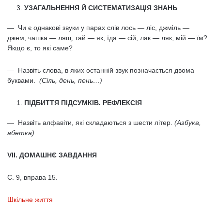
УЗАГАЛЬНЕННЯ Й СИСТЕМАТИЗАЦІЯ ЗНАНЬ
— Чи є однакові звуки у парах слів лось — ліс, джміль —
джем, чашка — лящ, гай — як, їда — сій, лак — ляк, мій — їм?
Якщо є, то які саме?
— Назвіть слова, в яких останній звук позначається двома
буквами.
(Сіль, день, пень…)
ПІДБИТТЯ ПІДСУМКІВ. РЕФЛЕКСІЯ
— Назвіть алфавіти, які складаються з шести літер.
(Азбука,
абетка)
VII. ДОМАШНЄ ЗАВДАННЯ
С. 9, вправа 15.
Шкільне життя