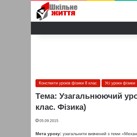
Конспекти уроків фізики 8 клас
Усі уроки фізики
Тема: Узагальнюючий уро
клас. Фізика)
05.09.2015
Мета уроку:
узагальнити вивчений з теми «Механ