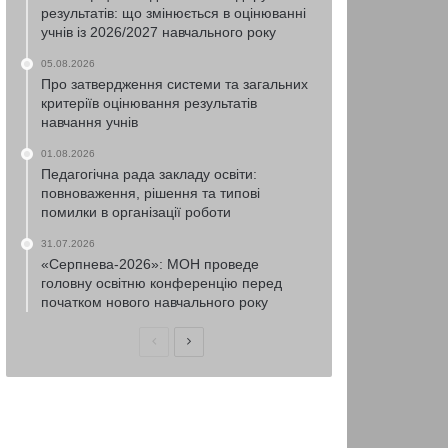
результатів: що змінюється в оцінюванні
учнів із 2026/2027 навчального року
05.08.2026
Про затвердження системи та загальних
критеріїв оцінювання результатів
навчання учнів
01.08.2026
Педагогічна рада закладу освіти:
повноваження, рішення та типові
помилки в організації роботи
31.07.2026
«Серпнева-2026»: МОН проведе
головну освітню конференцію перед
початком нового навчального року
Попередня
Наступна
сторінка
сторінка