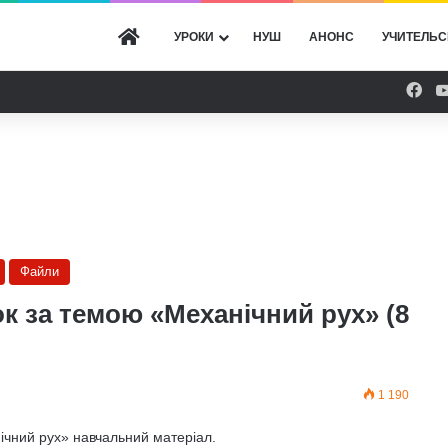
ГОЛОВНА
УРОКИ
НУШ
АНОНС
УЧИТЕЛЬС
Fac
Файли
к за темою «Механічний рух» (8
1 190
ічний рух» навчальний матеріал.