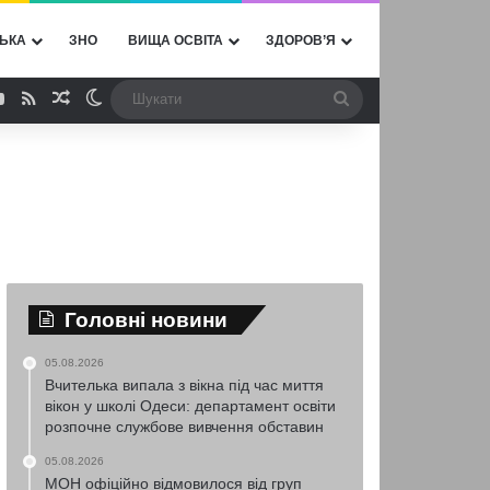
ЬКА
ЗНО
ВИЩА ОСВІТА
ЗДОРОВ’Я
ebook
YouTube
RSS
Випадкова стаття
Switch skin
Шукати
Головні новини
05.08.2026
Вчителька випала з вікна під час миття
вікон у школі Одеси: департамент освіти
розпочне службове вивчення обставин
05.08.2026
МОН офіційно відмовилося від груп