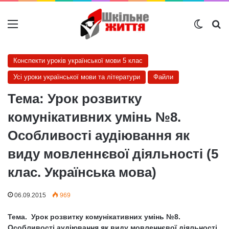
Меню
Switch
Ш
Конспекти уроків української мови 5 клас
Усі уроки української мови та літератури
Файли
Тема: Урок розвитку
комунікативних умінь №8.
Особливості аудіювання як
виду мовленнєвої діяльності (5
клас. Українська мова)
06.09.2015
969
Тема. Урок розвитку комунікативних умінь №8.
Особливості аудіювання як виду мовленнєвої діяльності.