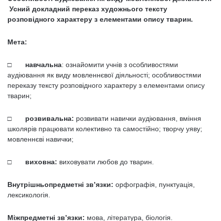
Усний докладний переказ художнього тексту
розповідного характеру з елементами опису тварин.
Мета:
□
навчальна
: ознайомити учнів з особливостями
аудіювання як виду мовленнєвої діяльності; особливостями
переказу тексту розповідного характеру з елементами опису
тварин;
□
розвивальна
:
розвивати навички аудіювання, вміння
школярів працю­вати колективно та самостійно; творчу уяву;
мовленнєві навички;
□
виховна
:
виховувати любов до тварин.
Внутрішньопредметні зв’язки:
орфографія, пунктуація,
лексикологія.
Міжпредметні зв’язки:
мова, література, біологія.