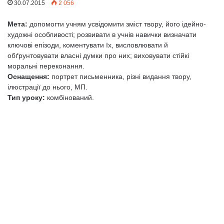
30.07.2015
2 056
Мета:
допомогти учням усвідомити зміст твору, його ідейно-
художні особливості; розвивати в учнів навички визначати
ключові епізоди, коментувати їх, висловлювати й
обґрунтовувати власні думки про них; виховувати стійкі
моральні переконання.
Оснащення:
портрет письменника, різні видання твору,
ілюстрації до нього, МП.
Тип уроку:
комбінований.