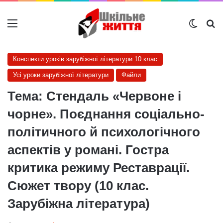
Меню
Switch
Ш
Конспекти уроків зарубіжної літератури 10 клас
Усі уроки зарубіжної літератури
Файли
Тема: Стендаль «Червоне і
чорне». Поєднання соціально-
політичного й психологічного
аспектів у романі. Гостра
критика режиму Реставрації.
Сюжет твору (10 клас.
Зарубіжна література)