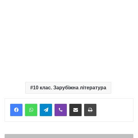
10 клас. Зарубіжна література
Telegram
Viber
Надіслати електронною поштою
Надрукувати