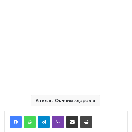
5 клас. Основи здоров'я
Telegram
Viber
Надіслати електронною поштою
Надрукувати