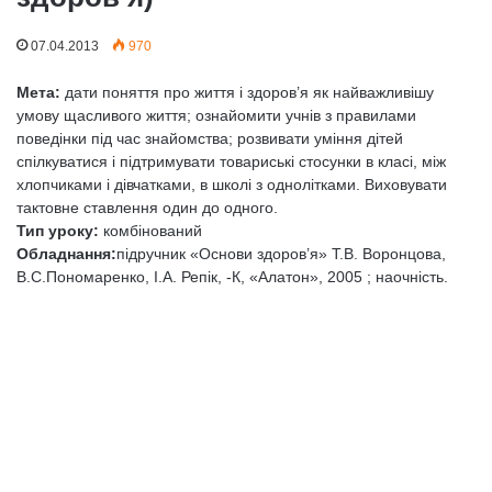
07.04.2013
970
Мета:
дати поняття про життя і здоров’я як найважливішу
умову щасливого життя; ознайомити учнів з правилами
поведінки під час знайомства; розвивати уміння дітей
спілкуватися і підтримувати товариські стосунки в класі, між
хлопчиками і дівчатками, в школі з однолітками. Виховувати
тактовне ставлення один до одного.
Тип уроку:
комбінований
Обладнання:
підручник «Основи здоров’я» Т.В. Воронцова,
В.С.Пономаренко, І.А. Репік, -К, «Алатон», 2005 ; наочність.