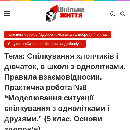
Меню
Switch
Ш
Конспекти уроків "Здоров’я, безпека та добробут" 5 клас
Усі уроки «Здоров’я, безпека та добробут»
Тема: Спілкування хлопчиків і
дівчаток, в школі з однолітками.
Правила взаємовідносин.
Практична робота №8
“Моделювання ситуації
спілкування з однолітками і
друзями.” (5 клас. Основи
здоров’я)