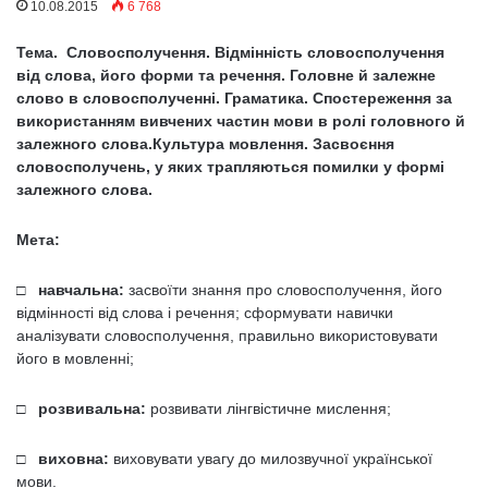
10.08.2015
6 768
Тема. Словосполучення. Відмінність словосполучення
від слова, його форми та речення. Головне й залежне
слово в словосполученні. Граматика. Спостереження за
використанням вивчених частин мови в ролі головного й
залежного слова.Культура мовлення. Засвоєння
словосполучень, у яких трапляються помилки у формі
залежного слова.
Мета:
□ навчальна:
засвоїти знання про словосполучення, його
відмінності від слова і речення; сформувати навички
аналізувати словосполучення, правильно використовувати
його в мовленні;
□ розвивальна:
розвивати лінгвістичне мислення;
□ виховна:
виховувати увагу до милозвучної української
мови.