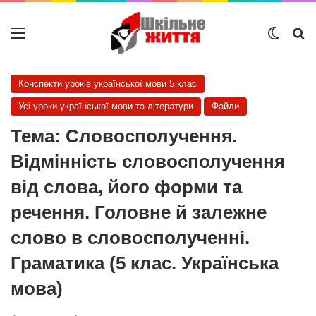
Меню
Switch
Ш
Конспекти уроків української мови 5 клас
Усі уроки української мови та літератури
Файли
Тема: Словосполучення.
Відмінність словосполучення
від слова, його форми та
речення. Головне й залежне
слово в словосполученні.
Граматика (5 клас. Українська
мова)