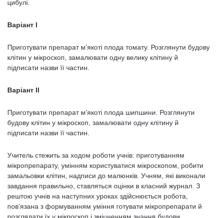
цибулі.
Варіант I
Приготувати препарат м’якоті плода томату. Розглянути будову
клітин у мікроскоп, замалювати одну велику клітину й
підписати назви її частин.
Варіант II
Приготувати препарат м’якоті плода шипшини. Розглянути
будову клітин у мікроскоп, замалювати одну клітину й
підписати назви її частин.
Учитель стежить за ходом роботи учнів: приготуванням
мікропрепарату, умінням користуватися мікроскопом, робити
замальовки клітин, надписи до малюнків. Учням, які виконали
завдання правильно, ставляться оцінки в класний журнал. З
рештою учнів на наступних уроках здійснюється робота,
пов’язана з формуванням уміння готувати мікропрепарати й
розглядати їх у мікроскоп і зміцненням знання будови