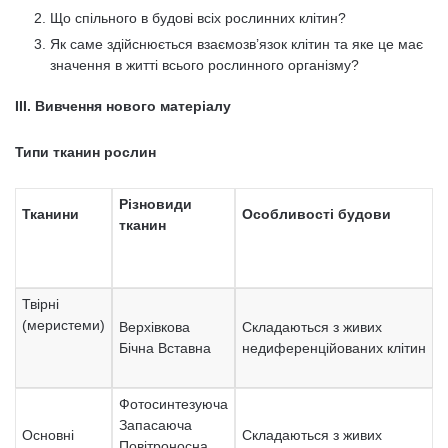
Що спільного в будові всіх рослинних клітин?
Як саме здійснюється взаємозв’язок клітин та яке це має
значення в житті всього рослинного організму?
III. Вивчення нового матеріалу
Типи тканин рослин
Різновиди
Тканини
Особливості будови
тканин
Твірні
(меристеми)
Верхівкова
Складаються з живих
Бічна Вставна
недиференційованих клітин
Фотосинтезуюча
Запасаюча
Основні
Складаються з живих
Повітроносна