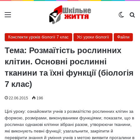
Меню
Switch
Ш
Конспекти уроків біології 7 клас
Усі уроки біології
Файли
Тема: Розмаїтість рослинних
клітин. Основні рослинні
тканини та їхні функції (біологія
7 клас)
22.06.2015
196
Цілі уроку: ознайомити учнів з розмаїтістю рослинних клі­тин за
формою, розмірами, виконуваними функціями; показати, що в
рослинах однакові клітини зібрані разом, утворюючи тканини,
які виконують певні функції; узагальнити, закріпити й
перевірити знання й уміння учнів з метою виявити прогалини в