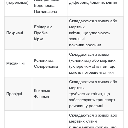
(паренхіми)
диференційованих клітин
Водоносна
Поглинаюча
Складаються з живих або
Епідерміс
мертвих
Покривні
Пробка
клітин, що утворюють
Кірка
зовнішні
покриви рослини
Складаються з живих
Коленхіма
(коленхіма) або мертвих
Механічні
Склеренхіма
(склеренхіма) клітин, що
мають потовщені стінки
Складаються з живих або
мертвих
Ксилема
Провідні
трубчастих клітин, що
Флоема
забезпечують транспорт
речовин у рослині
Складаються з живих або
мертвих клітин
різноманітної форми, що