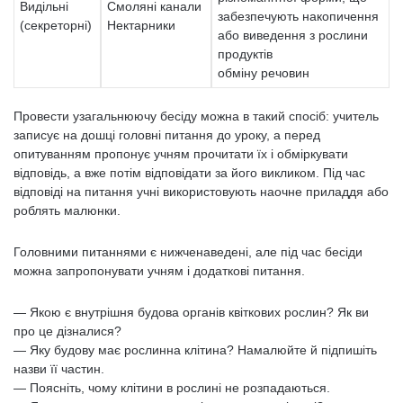
Видільні
Смоляні канали
забезпечують накопичення
(секреторні)
Нектарники
або виведення з рослини
продуктів
обміну речовин
Провести узагальнюючу бесіду можна в такий спосіб: учитель
записує на дошці головні питання до уроку, а перед
опитуванням пропонує учням прочитати їх і обміркувати
відповідь, а вже потім відповідати за його викликом. Під час
відповіді на питання учні використовують наочне приладдя або
роблять малюнки.
Головними питаннями є нижченаведені, але під час бесіди
можна запропонувати учням і додаткові питання.
— Якою є внутрішня будова органів квіткових рослин? Як ви
про це дізналися?
— Яку будову має рослинна клітина? Намалюйте й підпишіть
назви її частин.
— Поясніть, чому клітини в рослині не розпадаються.