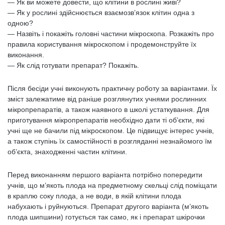
— Як ви можете довести, що клітини в рослині живі?
— Як у рослині здійснюється взаємозв’язок клітин одна з
одною?
— Назвіть і покажіть головні частини мікроскопа. Розкажіть про
правила користування мікроскопом і продемонструйте їх
виконання.
— Як слід готувати препарат? Покажіть.
Після бесіди учні виконують практичну роботу за варіантами. Їх
зміст залежатиме від раніше розглянутих учнями рослинних
мікропрепаратів, а також наявного в школі устаткування. Для
приготування мікропрепаратів необхідно дати ті об’єкти, які
учні ще не бачили під мікроскопом. Це підвищує інтерес учнів,
а також ступінь їх самостійності в розгляданні незнайомого їм
об’єкта, знаходженні частин клітини.
Перед виконанням першого варіанта потрібно попередити
учнів, що м’якоть плода на предметному скельці слід поміщати
в краплю соку плода, а не води, в якій клітини плода
набухають і руйнуються. Препарат другого варіанта (м’якоть
плода шипшини) готується так само, як і препарат шкірочки