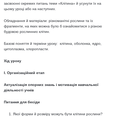
засвоєнні окремих питань теми «Клітина» й усунути їх на
цьому уроці або на наступних.
Обладнання й матеріали: різноманітні рослини та їх
фрагменти, на яких можна було б ознайомитися з різною
будовою рослинних клітин.
Базові поняття й терміни уроку: клітина, оболонка, ядро,
цитоплазма, хлоропласти.
Хід уроку
І. Організаційний етап
Актуалізація опорних знань і мотивація навчальної
діяльності учнів
Питання для бесіди
Якої форми й розміру можуть бути клітини рослини?