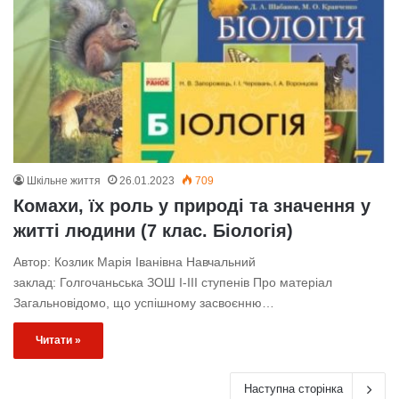
Шкільне життя
26.01.2023
709
Комахи, їх роль у природі та значення у
житті людини (7 клас. Біологія)
Автор: Козлик Марія Іванівна Навчальний
заклад: Голгочаньська ЗОШ І-ІІІ ступенів Про матеріал
Загальновідомо, що успішному засвоєнню…
Читати »
Наступна сторінка