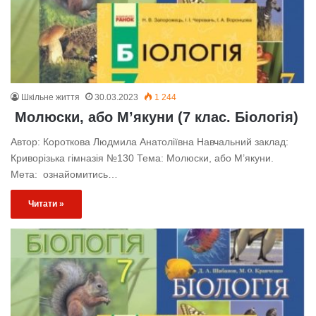
Шкільне життя
30.03.2023
1 244
Молюски, або М’якуни (7 клас. Біологія)
Автор: Короткова Людмила Анатоліївна Навчальний заклад:
Криворізька гімназія №130 Тема: Молюски, або М’якуни.
Мета: ознайомитись…
Читати »