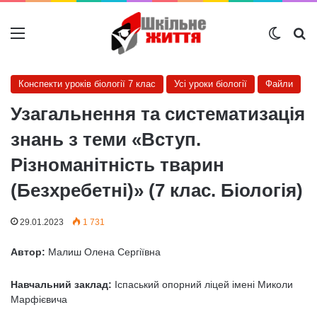
Меню
Switch
Ш
Конспекти уроків біології 7 клас
Усі уроки біології
Файли
Узагальнення та систематизація
знань з теми «Вступ.
Різноманітність тварин
(Безхребетні)» (7 клас. Біологія)
29.01.2023
1 731
Автор:
Малиш Олена Сергіївна
Навчальний заклад:
Іспаський опорний ліцей імені Миколи
Марфієвича