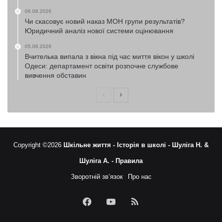
06.08.2026
Чи скасовує новий наказ МОН групи результатів?
Юридичний аналіз нової системи оцінювання
05.08.2026
Вчителька випала з вікна під час миття вікон у школі
Одеси: департамент освіти розпочне службове
вивчення обставин
Попередня
Наступна
сторінка
сторінка
Copyright ©2026
Шкільне життя -
Історія в школі -
Шуліга Н. &
Шуліга А. -
Правила
Зворотній зв’язок
Про нас
Facebook
YouTube
RSS