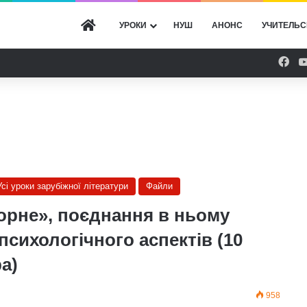
ГОЛОВНА
УРОКИ
НУШ
АНОНС
УЧИТЕЛЬС
Fac
Усі уроки зарубіжної літератури
Файли
чорне», поєднання в ньому
психологічного аспектів (10
а)
958