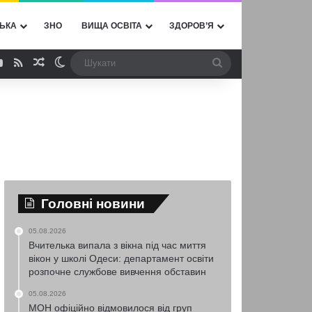
ЬКА
ЗНО
ВИЩА ОСВІТА
ЗДОРОВ’Я
ebook
YouTube
RSS
Випадкова стаття
Switch skin
Шукати
Головні новини
05.08.2026
Вчителька випала з вікна під час миття
вікон у школі Одеси: департамент освіти
розпочне службове вивчення обставин
05.08.2026
МОН офіційно відмовилося від груп