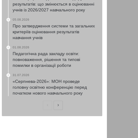
результатів: що змінюється в оцінюванні
учнів із 2026/2027 навчального року
05.08.2026
Про затвердження системи та загальних
критеріїв оцінювання результатів
навчання учнів
01.08.2026
Педагогічна рада закладу освіти:
повноваження, рішення та типові
помилки в організації роботи
31.07.2026
«Серпнева-2026»: МОН проведе
головну освітню конференцію перед
початком нового навчального року
Попередня
Наступна
сторінка
сторінка