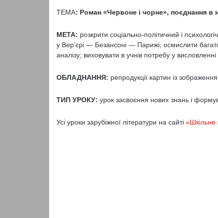
ТЕМА
:
Роман «Червоне і чорне», поєднання в 
МЕТА:
розкрити соціально-політичний і психологіч
у Вер’єрі — Безансоні — Парижі; осмислити багато
аналізу; виховувати в учнів потребу у висловленн
ОБЛАДНАННЯ:
репродукції картин із зображенн
ТИП УРОКУ:
урок засвоєння нових знань і формуван
Усі уроки зарубіжної літератури на сайті
«Шкільне 