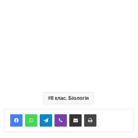
8 клас. Біологія
Telegram
Viber
Надіслати електронною поштою
Надрукувати