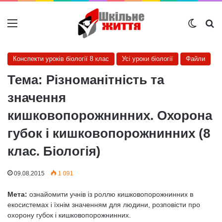
Меню
Switch
Ш
Конспекти уроків біології 8 клас
Усі уроки біології
Файли
Тема: Різноманітність та
значення
кишковопорожнинних. Охорона
губок і кишковопорожнинних (8
клас. Біологія)
09.08.2015
1 091
Мета:
ознайомити учнів із роллю кишковопорожнинних в
екосистемах і їхнім значенням для людини, розповісти про
охорону губок і кишковопорожнинних.