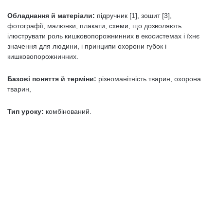
Обладнання й матеріали:
підручник [1], зошит [3],
фотографії, малюнки, плакати, схеми, що дозволяють
ілюструвати роль кишковопорожнинних в екосистемах і їхнє
значення для людини, і принципи охорони губок і
кишковопорожнинних.
Базові поняття й терміни:
різноманітність тварин, охорона
тварин,
Тип уроку:
комбінований.