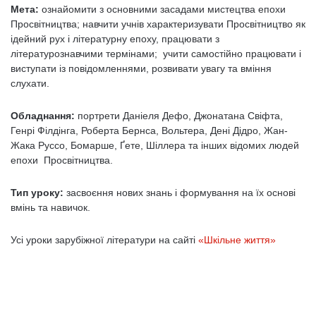
Мета:
ознайомити з основними засадами мистецтва епохи
Просвітництва; навчити учнів характеризувати Просвітництво як
ідейний рух і літературну епоху, працювати з
літературознавчими термінами; учити самостійно працювати і
виступати із повідомленнями, розвивати увагу та вміння
слухати.
Обладнання:
портрети Даніеля Дефо, Джонатана Свіфта,
Генрі Філдінга, Роберта Бернса, Вольтера, Дені Дідро, Жан-
Жака Руссо, Бомарше, Ґете, Шіллера та інших відомих людей
епохи Просвітництва.
Тип уроку:
засвоєння нових знань і формування на їх основі
вмінь та навичок.
Усі уроки зарубіжної літератури на сайті
«Шкільне життя»