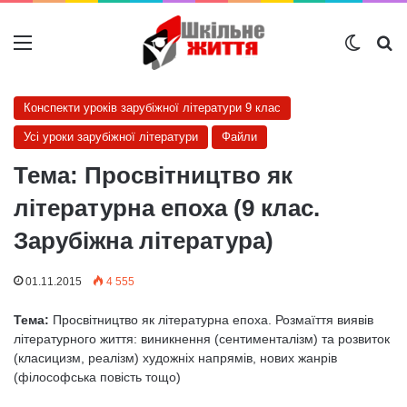
Меню
Switch
Ш
Конспекти уроків зарубіжної літератури 9 клас
Усі уроки зарубіжної літератури
Файли
Тема: Просвітництво як
літературна епоха (9 клас.
Зарубіжна література)
01.11.2015
4 555
Тема:
Просвітництво як літературна епоха. Розмаїття виявів
літературного життя: виникнення (сентименталізм) та розвиток
(класицизм, реалізм) художніх напрямів, нових жанрів
(філософська повість тощо)