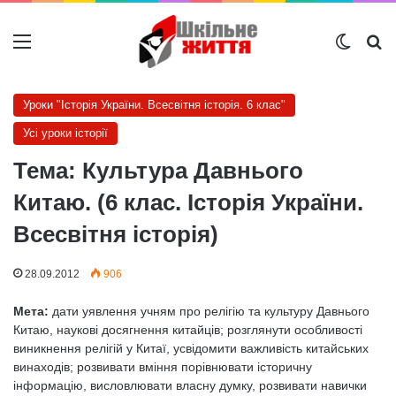
Меню
Switch
Ш
Уроки "Історія України. Всесвітня історія. 6 клас"
Усі уроки історії
Тема: Культура Давнього
Китаю. (6 клас. Історія України.
Всесвітня історія)
28.09.2012
906
Мета:
дати уявлення учням про релігію та культуру Давнього
Китаю, наукові досягнення китайців; розглянути особливості
виникнення релігій у Китаї, усвідомити важливість китайських
винаходів; розвивати вміння порівнювати історичну
інформацію, висловлювати власну думку, розвивати навички