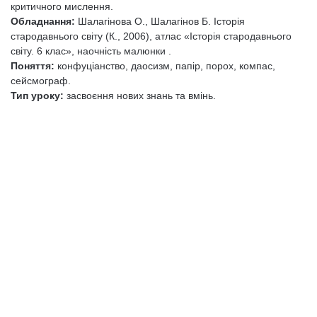
критичного мислення.
Обладнання:
Шалагінова О., Шалагінов Б. Історія
стародавнього світу (К., 2006), атлас «Історія стародавнього
світу. 6 клас», наочність малюнки .
Поняття:
конфуціанство, даосизм, папір, порох, компас,
сейсмограф.
Тип уроку:
засвоєння нових знань та вмінь.