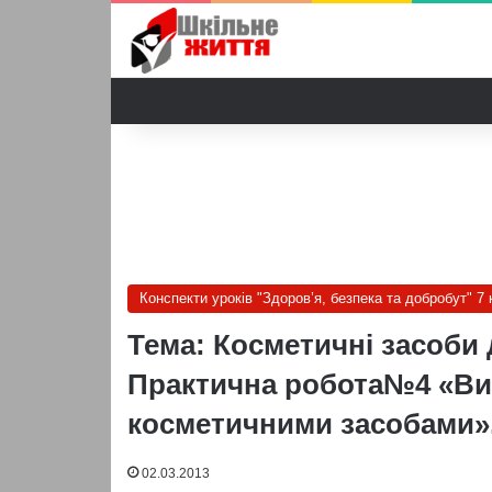
Конспекти уроків "Здоров’я, безпека та добробут" 7 
Тема: Косметичні засоби 
Практична робота№4 «Виб
косметичними засобами». 
02.03.2013