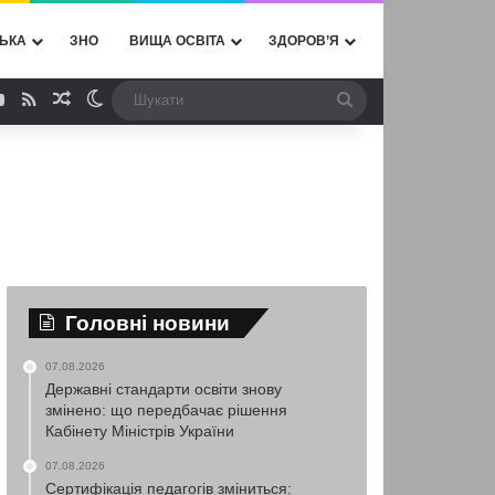
ЬКА
ЗНО
ВИЩА ОСВІТА
ЗДОРОВ’Я
ebook
YouTube
RSS
Випадкова стаття
Switch skin
Шукати
Головні новини
07.08.2026
Державні стандарти освіти знову
змінено: що передбачає рішення
Кабінету Міністрів України
07.08.2026
Сертифікація педагогів зміниться: