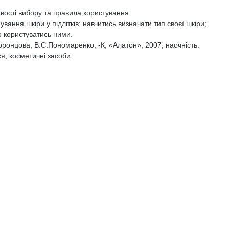
вості вибору та правила користування
ання шкіри у підлітків; навчитись визначати тип своєї шкіри;
о користуватись ними.
оронцова, В.С.Пономаренко, -К, «Алатон», 2007; наочність.
я, косметичні засоби.