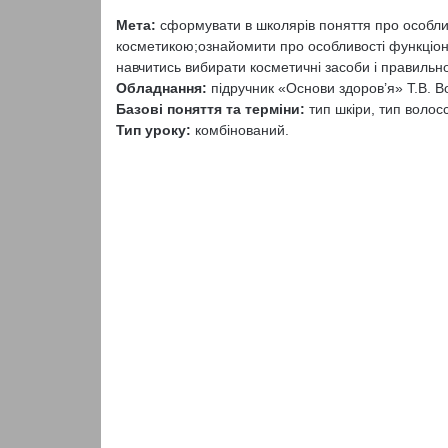
Мета:
сформувати в школярів поняття про особли
косметикою;ознайомити про особливості функціонув
навчитись вибирати косметичні засоби і правильн
Обладнання:
підручник «Основи здоров’я» Т.В. В
Базові поняття та терміни:
тип шкіри, тип волосс
Тип уроку:
комбінований.