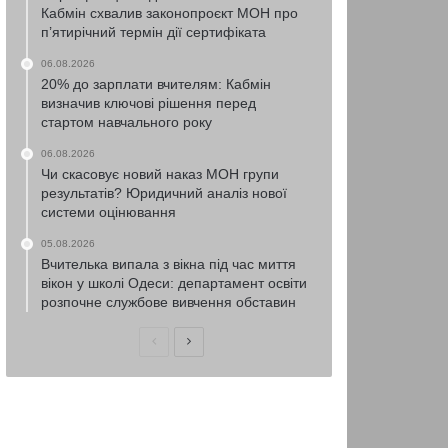
Кабмін схвалив законопроєкт МОН про
п’ятирічний термін дії сертифіката
06.08.2026
20% до зарплати вчителям: Кабмін
визначив ключові рішення перед
стартом навчального року
06.08.2026
Чи скасовує новий наказ МОН групи
результатів? Юридичний аналіз нової
системи оцінювання
05.08.2026
Вчителька випала з вікна під час миття
вікон у школі Одеси: департамент освіти
розпочне службове вивчення обставин
Попередня
Наступна
сторінка
сторінка