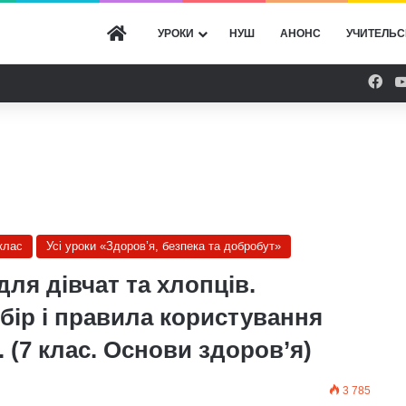
ГОЛОВНА
УРОКИ
НУШ
АНОНС
УЧИТЕЛЬС
Fac
клас
Усі уроки «Здоров’я, безпека та добробут»
для дівчат та хлопців.
ір і правила користування
(7 клас. Основи здоров’я)
3 785