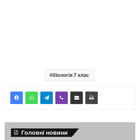
біологія 7 клас
Telegram
Viber
Надіслати електронною поштою
Надрукувати
Головні новини