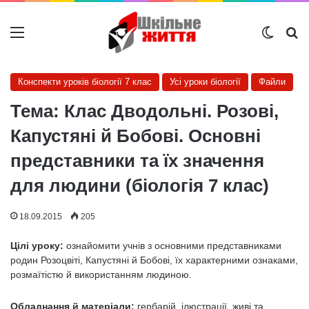
Меню
Switch
Ш
Конспекти уроків біології 7 клас
Усі уроки біології
Файли
Тема: Клас Дводольні. Розові,
Капустяні й Бобові. Основні
представники та їх значення
для людини (біологія 7 клас)
18.09.2015
205
Цілі уроку:
ознайомити учнів з основними представниками
родин Розоцвіті, Капустяні й Бобові, їх характерними ознаками,
розмаїтістю й використанням людиною.
Обладнання й матеріали:
гербарій, ілюстрації, живі та