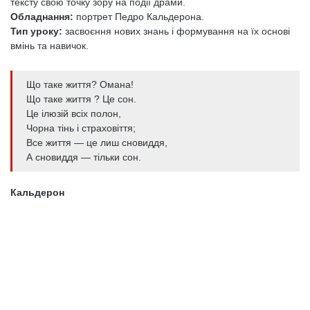
тексту свою точку зору на події драми.
Обладнання:
портрет Педро Кальдерона.
Тип уроку:
засвоєння нових знань і формування на їх основі
вмінь та навичок.
Що таке життя? Омана!
Що таке життя ? Це сон.
Це ілюзій всіх полон,
Чорна тінь і страховіття;
Все життя — це лиш сновиддя,
А сновиддя — тільки сон.
Кальдерон