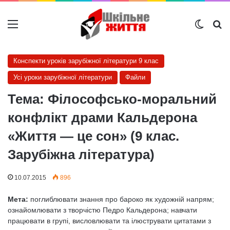
Меню
Switch
Ш
Конспекти уроків зарубіжної літератури 9 клас
Усі уроки зарубіжної літератури
Файли
Тема: Філософсько-моральний
конфлікт драми Кальдерона
«Життя — це сон» (9 клас.
Зарубіжна література)
10.07.2015
896
Мета:
поглиблювати знання про бароко як художній напрям;
ознайомлювати з творчістю Педро Кальдерона; навчати
працювати в групі, висловлювати та ілюструвати цитатами з