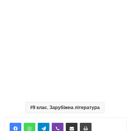
9 клас. Зарубіжна література
Telegram
Viber
Надіслати електронною поштою
Надрукувати