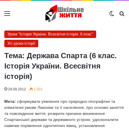
Меню
Switch
Ш
Уроки "Історія України. Всесвітня історія. 6 клас"
Усі уроки історії
Тема: Держава Спарта (6 клас.
Історія України. Всесвітня
історія)
29.09.2012
1 501
Мета:
сформувати уявлення про природно-географічні та
кліматичні умови Лаконіки та її населення, про основні заняття
та повсякденне життя; розкрити причини виникнення
Спартанської держави та державного устрою; удосконалити
навички порівняння однотипних явищ, установлення