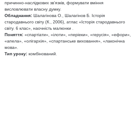
причинно-наслідкових зв’язків, формувати вміння
висловлювати власну думку.
Обладнання:
Шалагінова О., Шалагінов Б. Історія
стародавнього світу (К., 2006), атлас «Історія стародавнього
світу. 6 клас», наочність малюнки .
Поняття:
«спартіати», «ілоти», «періеки», «герусія», «ефори»,
«апела», «олігархія», «спартанське виховання», «лаконічна
мова».
Тип уроку:
комбінований.