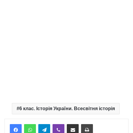
6 клас. Історія України. Всесвітня історія
Telegram
Viber
Надіслати електронною поштою
Надрукувати