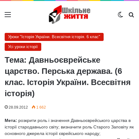
Меню
Switch
Ш
Уроки "Історія України. Всесвітня історія. 6 клас"
Усі уроки історії
Тема: Давньоєврейське
царство. Перська держава. (6
клас. Історія України. Всесвітня
історія)
28.09.2012
1 662
Мета:
розкрити роль і значення Давньоєврейського царства в
історії стародавнього світу; визначити роль Старого Заповіту як
основного джерела історії єврейського народу;