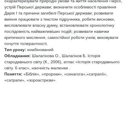
охарактеризувати природні умови та життя населення Персії,
устрій Перської держави; визначити особливості правління
Дарія І та причини загибелі Перської держави; розвивати
вміння працювати з текстом підручника, робити висновки,
висловлювати власну думку, встановлювати хронологічну
послідовність найважливіших подій; розвивати навички
критичного мислення, самостійної роботи учнів; виховувати
почуття толерантності.
Тип уроку:
комбінований.
Обладнання:
Шалагінова О., Шалагінов Б. Історія
стародавнього світу (К., 2006), атлас «Історія стародавнього
світу. 6 клас», наочність малюнки .
Поняття:
«Біблія», «пророки», «синагога»,«сатрапії»,
«сатрапи», «зороастризм».