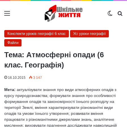
Меню
Switch
Ш
Конспекти уроків географії 6 клас
Усі уроки географії
Файли
Тема: Атмосферні опади (6
клас. Географія)
16.10.2015
3 147
Мета:
актуалізувати знання про види атмосферних опадів з
курсу природознавства; формувати знання про особливості
формування опадів та закономірності їхнього розподілу на
території Землі, вміння характеризувати різноманітні види
опадів та умови їхнього утворення; розвивати вміння
працювати з різноманітними джерелами знань, аналітичне
мислення; виховувати прагнення досліджувати навколишній