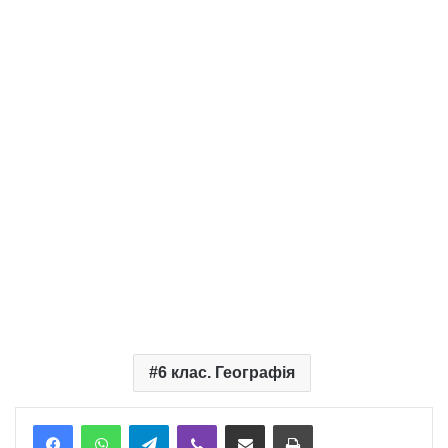
6 клас. Географія
Telegram
Viber
Надіслати електронною поштою
Надрукувати