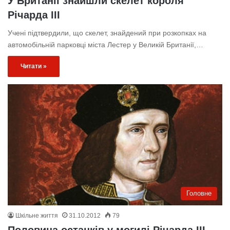
У Британії знайшли скелет короля
Річарда ІІІ
Учені підтвердили, що скелет, знайдений при розкопках на
автомобільній парковці міста Лестер у Великій Британії,…
Читати »
Головне
Шкільне життя
31.10.2012
79
Половина останків у могилі Річарда III