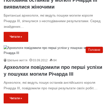
виявилися жіночими
Британські археологи, які ведуть пошуки могили короля
Річарда III, зіткнулися з несподіваними результатами. Серед
знайдених…
Читати »
Головне
Шкільне життя
03.09.2012
84
Археологи повідомили про перші успіхи
у пошуках могили Річарда III
Археологи, які ведуть пошук останків англійського короля
Річарда III, повідомили про перші результати своїх робіт.…
Читати »