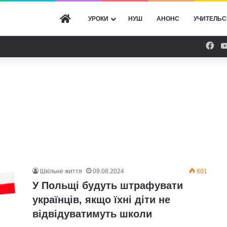
ГОЛОВНА
УРОКИ
НУШ
АНОНС
УЧИТЕЛЬС
Fac
Шкільне життя
09.08.2024
601
У Польщі будуть штрафувати
українців, якщо їхні діти не
відвідуватимуть школи