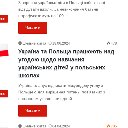
З вересня українські діти в Польщі зобов’язані
відвідувати школи. За невиконання батьків
штрафуватимуть на 100…
вне
Читати »
Шкільне життя
18.06.2024
478
Україна та Польща працюють над
угодою щодо навчання
українських дітей у польських
школах
Україна планує підписати міжурядову угоду з
Польщею для вирішення питань, пов’язаних з
вне
навчанням українських дітей…
Читати »
Шкільне життя
04.04.2024
785