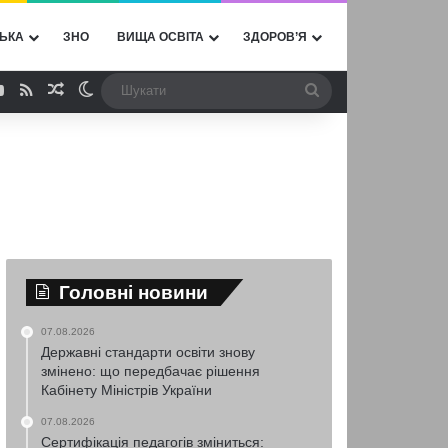
ЬКА
ЗНО
ВИЩА ОСВІТА
ЗДОРОВ’Я
ebook
YouTube
RSS
Випадкова стаття
Switch skin
Шукати
Головні новини
07.08.2026
Державні стандарти освіти знову
змінено: що передбачає рішення
Кабінету Міністрів України
07.08.2026
Сертифікація педагогів зміниться: