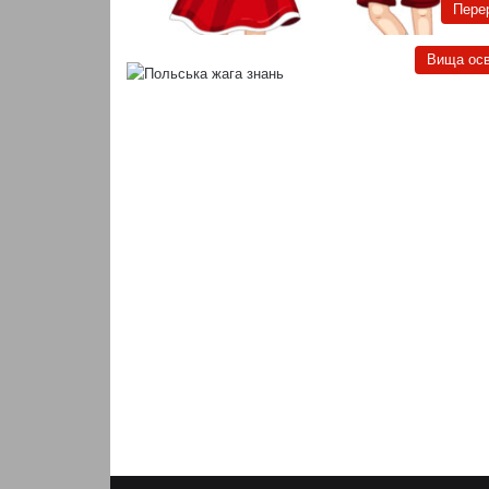
Пере
Вища осв