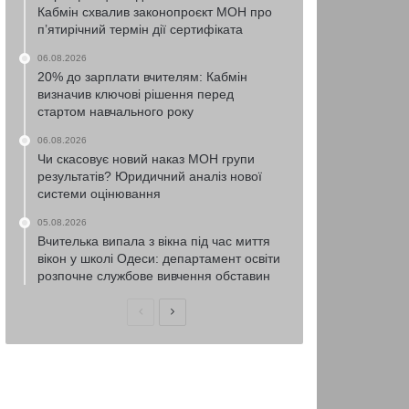
Кабмін схвалив законопроєкт МОН про
п’ятирічний термін дії сертифіката
06.08.2026
20% до зарплати вчителям: Кабмін
визначив ключові рішення перед
стартом навчального року
06.08.2026
Чи скасовує новий наказ МОН групи
результатів? Юридичний аналіз нової
системи оцінювання
05.08.2026
Вчителька випала з вікна під час миття
вікон у школі Одеси: департамент освіти
розпочне службове вивчення обставин
Попередня
Наступна
сторінка
сторінка