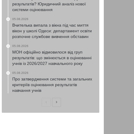
результатів? Юридичний аналіз нової
системи оцінювання
05.08.2026
Вчителька випала з вікна під час миття
вікон у школі Одеси: департамент освіти
розпочне службове вивчення обставин
05.08.2026
МОН офіційно відмовилося від груп
результатів: що змінюється в оцінюванні
учнів із 2026/2027 навчального року
05.08.2026
Про затвердження системи та загальних
критеріїв оцінювання результатів
навчання учнів
Попередня
Наступна
сторінка
сторінка