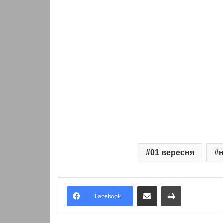
01 вересня
н
Надіслати електронною поштою
Надрукувати
Facebook