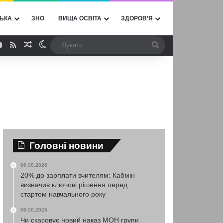
ЬКА
ЗНО
ВИЩА ОСВІТА
ЗДОРОВ’Я
ebook
YouTube
RSS
Випадкова стаття
Switch skin
Шукати
Головні новини
06.08.2026
20% до зарплати вчителям: Кабмін
визначив ключові рішення перед
стартом навчального року
06.08.2026
Чи скасовує новий наказ МОН групи