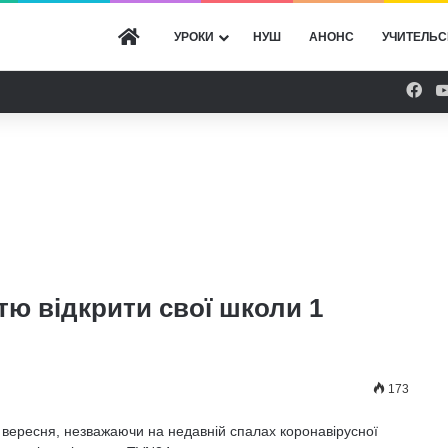
ГОЛОВНА
УРОКИ
НУШ
АНОНС
УЧИТЕЛЬС
Fac
тю відкрити свої школи 1
173
 вересня, незважаючи на недавній спалах коронавірусної