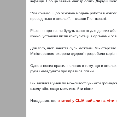
інфекції. Про це заявив міністр освіти Даріуш Піо
“Ми хочемо, щоб основна модель роботи в новому
проводяться в школах”, – сказав Піонтковскі.
Рішення про те, чи будуть заняття для деяких або
кожної установи після консультації з органами ос
Для того, щоб заняття були можливі, Міністерство
Міністерством охорони здоров’я розробило керівни
Одне з нових правил полягає в тому, що в школах
руки і нагадувати про правила гігієни.
Він закликав учнів по можливості уникати громадс
школу або, якщо можливо, йти пішки.
Нагадаємо, що
вчителі у США вийшли на мітин