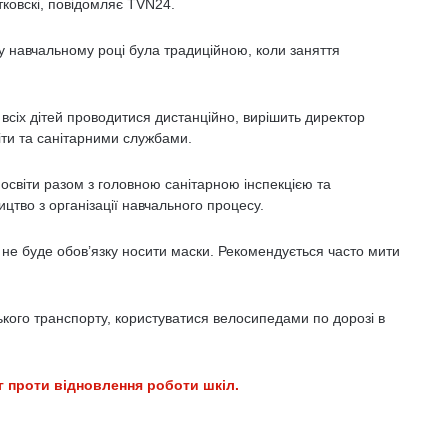
нтковскі, повідомляє TVN24.
 навчальному році була традиційною, коли заняття
 всіх дітей проводитися дистанційно, вирішить директор
віти та санітарними службами.
 освіти разом з головною санітарною інспекцією та
цтво з організації навчального процесу.
 не буде обов’язку носити маски. Рекомендується часто мити
ького транспорту, користуватися велосипедами по дорозі в
г проти відновлення роботи шкіл.