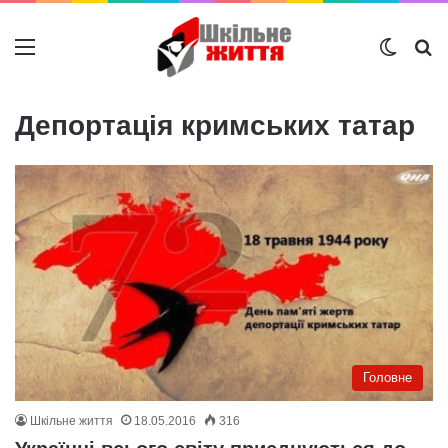
Меню
Switch
Ш
Депортація кримських татар
Головне
Шкільне життя
18.05.2016
316