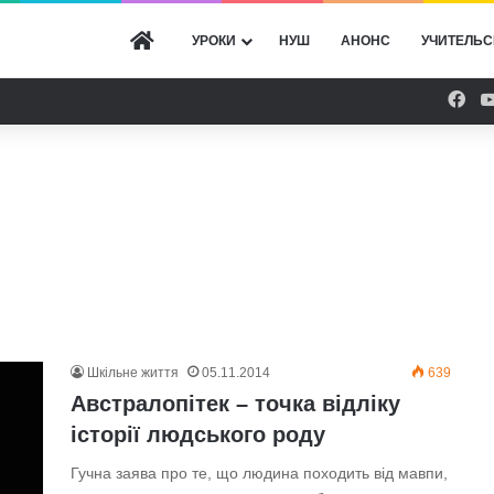
ГОЛОВНА
УРОКИ
НУШ
АНОНС
УЧИТЕЛЬС
Fac
Шкільне життя
05.11.2014
639
Австралопітек – точка відліку
історії людського роду
Гучна заява про те, що людина походить від мавпи,