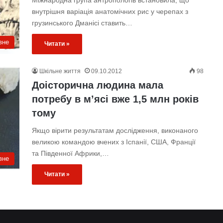
Міжнародна група антропологів встановила, що
внутрішня варіація анатомічних рис у черепах з
грузинського Дманісі ставить…
вне
Читати »
Шкільне життя
09.10.2012
98
Доісторична людина мала
потребу в м’ясі вже 1,5 млн років
тому
Якщо вірити результатам дослідження, виконаного
великою командою вчених з Іспанії, США, Франції
та Південної Африки,…
вне
Читати »