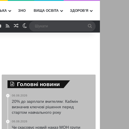
ЬКА
ЗНО
ВИЩА ОСВІТА
ЗДОРОВ’Я
ebook
YouTube
RSS
Випадкова стаття
Switch skin
Шукати
Головні новини
06.08.2026
20% до зарплати вчителям: Кабмін
визначив ключові рішення перед
стартом навчального року
06.08.2026
Чи скасовує новий наказ МОН групи