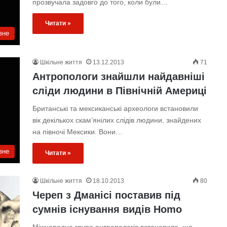
прозвучала задовго до того, коли були…
Читати »
вне
Шкільне життя
13.12.2013
71
Антропологи знайшли найдавніші
сліди людини в Північній Америці
Британські та мексиканські археологи встановили
вік декількох скам’янілих слідів людини, знайдених
на півночі Мексики. Вони…
вне
Читати »
Шкільне життя
18.10.2013
80
Череп з Дманісі поставив під
сумнів існування видів Homo