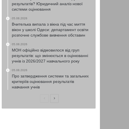
результатів? Юридичний аналіз нової
системи оцінювання
05.08.2026
Вчителька випала з вікна під час миття
вікон у школі Одеси: департамент освіти
розпочне службове вивчення обставин
05.08.2026
МОН офіційно відмовилося від груп
результатів: що змінюється в оцінюванні
учнів із 2026/2027 навчального року
05.08.2026
Про затвердження системи та загальних
критеріїв оцінювання результатів
навчання учнів
Попередня
Наступна
сторінка
сторінка