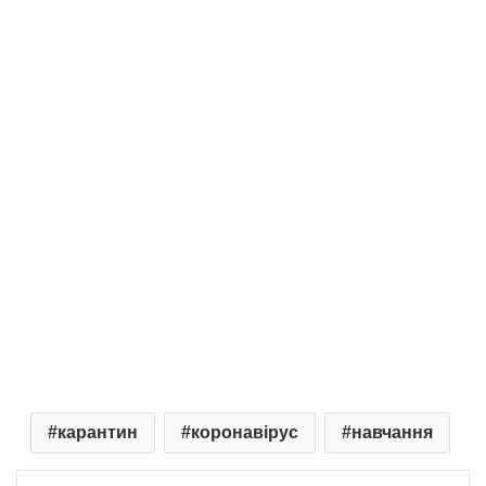
карантин
коронавірус
навчання