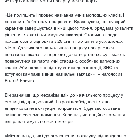
четвертих класів могли повернутися за парти.
«Це поліпшить і процес навчання учнів молодших класів, і
дозволить їх батькам працювати. Враховуючи, що суворий
карантин завершується в кінці цього тижня, Уряд має ухвалити
рішення, як далі вчитимуться школярі. Столична влада
налаштована відновити з 25 січня навчання в усіх школах
міста. До звичного навчального процесу повернеться
початкова школа – з першого до четвертого класу. І мають
повернутися за парти учні старших, особливо випускних,
класів. Аби належно підготуватися до атестації, ЗНО та
вступної кампанії в вищі навчальні заклади», – наголосив
Віталій Кличко.
Він зазначив, що механізм змін до навчального процесу у
столиці відпрацьований. І в разі необхідності, якщо
епідеміологічна ситуація погіршиться, буде застосована
змішана система навчання. Коли на дистанційне навчання
відправлятимуть не всіх школярів.
«Міська влада, як і до оголошення локдауну, відповідально