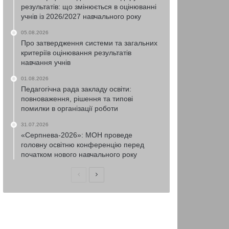
результатів: що змінюється в оцінюванні
учнів із 2026/2027 навчального року
05.08.2026
Про затвердження системи та загальних
критеріїв оцінювання результатів
навчання учнів
01.08.2026
Педагогічна рада закладу освіти:
повноваження, рішення та типові
помилки в організації роботи
31.07.2026
«Серпнева-2026»: МОН проведе
головну освітню конференцію перед
початком нового навчального року
Попередня
Наступна
сторінка
сторінка