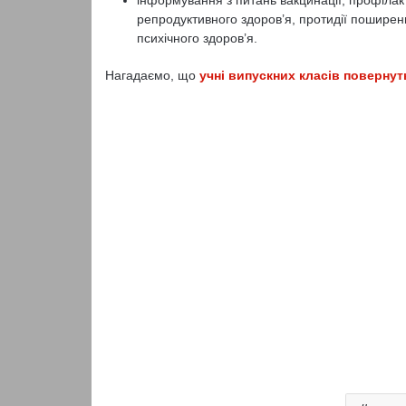
інформування з питань вакцинації, профілак
репродуктивного здоров’я, протидії поширенн
психічного здоров’я.
Нагадаємо, що
учні випускних класів повернут