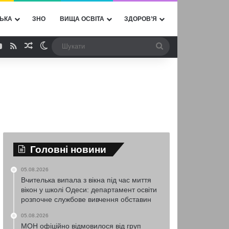
ЬКА
ЗНО
ВИЩА ОСВІТА
ЗДОРОВ’Я
ebook
YouTube
RSS
Випадкова стаття
Switch skin
Шукати
Головні новини
05.08.2026
Вчителька випала з вікна під час миття
вікон у школі Одеси: департамент освіти
розпочне службове вивчення обставин
05.08.2026
МОН офіційно відмовилося від груп