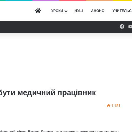
ГОЛОВНА
УРОКИ
НУШ
АНОНС
УЧИТЕЛЬС
Fac
 бути медичний працівник
1 151
ітарний лікар Віктор Ляшко, коментуючи ухвалену постанову