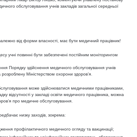
чного обслуговування учнів закладів загальної середньої
 залежно від форми власності, має бути медичний працівник!
есу учні повинні бути забезпечені постійним моніторингом
ння Порядку здійснення медичного обслуговування учнів
та розроблену Міністерством охорони здоров’я.
обслуговування може здійснюватися медичними працівниками,
падку відсутності у закладі освіти медичного працівника, можна
доров’я про медичне обслуговування.
редбачає низку заходів, зокрема:
ження профілактичного медичного огляду та вакцинації;