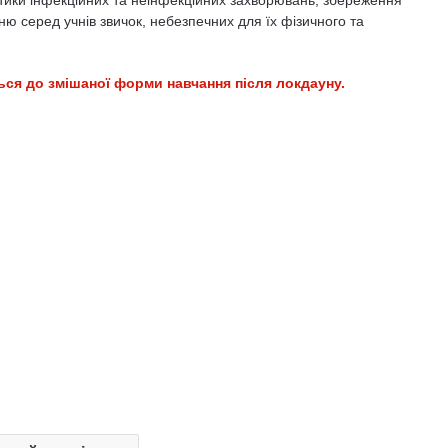
тики інфекційних та неінфекційних захворювань, збереження
ю серед учнів звичок, небезпечних для їх фізичного та
ься до змішаної форми навчання після локдауну.