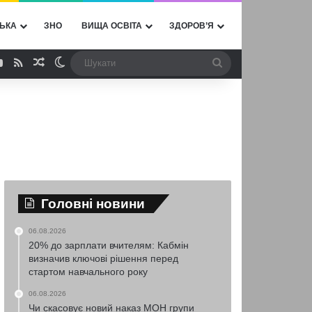
ЬКА
ЗНО
ВИЩА ОСВІТА
ЗДОРОВ’Я
ebook
YouTube
RSS
Випадкова стаття
Switch skin
Шукати
Головні новини
06.08.2026
20% до зарплати вчителям: Кабмін
визначив ключові рішення перед
стартом навчального року
06.08.2026
Чи скасовує новий наказ МОН групи