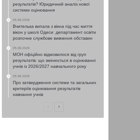
результатів? Юридичний аналіз нової
системи оцінювання
05.08.2026
Вчителька випала з вікна під час миття
вікон у школі Одеси: департамент освіти
розпочне службове вивчення обставин
05.08.2026
МОН офіційно відмовилося від груп
результатів: що змінюється в оцінюванні
учнів із 2026/2027 навчального року
05.08.2026
Про затвердження системи та загальних
критеріїв оцінювання результатів
навчання учнів
Попередня
Наступна
сторінка
сторінка