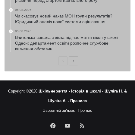
рішення перед стартом навчального року
06.08.2026
Чи скасовує новий наказ МОН групи результатів?
Юридичний аналіз нової системи оцінювання
05.08.2026
Вчителька випала з вікна під час миття вікон у школі
Одеси: департамент освіти розпочне службове
вивчення обставин
Попередня
Наступна
сторінка
сторінка
Copyright ©2026
Шкільне життя -
Історія в школі -
Шуліга Н. &
Шуліга А. -
Правила
Зворотній зв’язок
Про нас
Facebook
YouTube
RSS