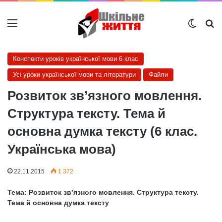
Меню
Switch
Ш
Конспекти уроків української мови 6 клас
Усі уроки української мови та літератури
Файли
Розвиток зв’язного мовлення.
Структура тексту. Тема й
основна думка тексту (6 клас.
Українська мова)
22.11.2015
1 372
Тема: Розвиток зв’язного мовлення. Структура тексту.
Тема й основна думка тексту