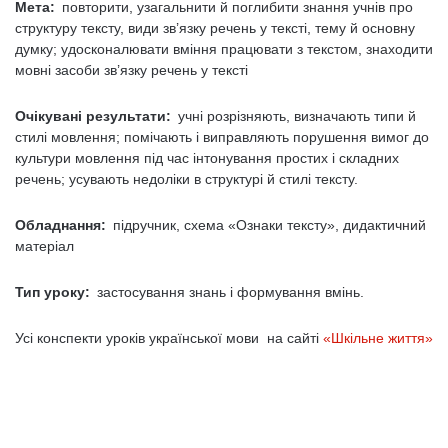
Мета:
повторити, узагальнити й поглибити знання учнів про
структуру тексту, види зв’язку речень у тексті, тему й основну
думку; удосконалювати вміння працювати з текстом, знаходити
мовні засоби зв’язку речень у тексті
Очікувані результати:
учні розрізняють, визначають типи й
стилі мовлення; помічають і виправляють порушення вимог до
культури мовлення під час інтонування простих і складних
речень; усувають недоліки в структурі й стилі тексту.
Обладнання:
підручник, схема «Ознаки тексту», дидактичний
матеріал
Тип уроку:
застосування знань і формування вмінь.
Усі конспекти уроків української мови на сайті
«Шкільне життя»