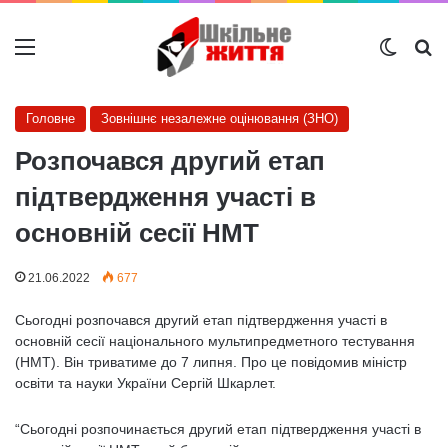
Меню
Switch
Ш
Головне
Зовнішнє незалежне оцінювання (ЗНО)
Розпочався другий етап
підтвердження участі в
основній сесії НМТ
21.06.2022
677
Сьогодні розпочався другий етап підтвердження участі в
основній сесії національного мультипредметного тестування
(НМТ). Він триватиме до 7 липня. Про це повідомив міністр
освіти та науки України Сергій Шкарлет.
“Сьогодні розпочинається другий етап підтвердження участі в