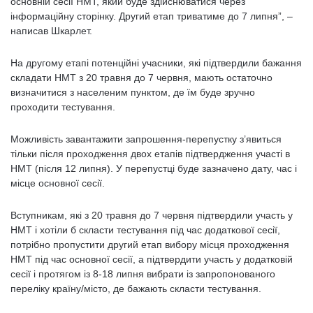
основній сесії НМТ, який буде здійснюватися через
інформаційну сторінку. Другий етап триватиме до 7 липня”, –
написав Шкарлет.
На другому етапі потенційні учасники, які підтвердили бажання
складати НМТ з 20 травня до 7 червня, мають остаточно
визначитися з населеним пунктом, де їм буде зручно
проходити тестування.
Можливість завантажити запрошення-перепустку з’явиться
тільки після проходження двох етапів підтвердження участі в
НМТ (після 12 липня). У перепустці буде зазначено дату, час і
місце основної сесії.
Вступникам, які з 20 травня до 7 червня підтвердили участь у
НМТ і хотіли б скласти тестування під час додаткової сесії,
потрібно пропустити другий етап вибору місця проходження
НМТ під час основної сесії, а підтвердити участь у додатковій
сесії і протягом із 8-18 липня вибрати із запропонованого
переліку країну/місто, де бажають скласти тестування.