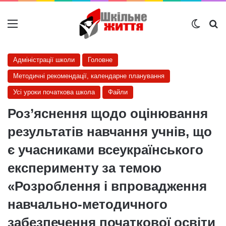
Меню
Switch
Ш
Адміністрації школи
Головне
Методичні рекомендації, календарне планування
Усі уроки початкова школа
Файли
Роз’яснення щодо оцінювання
результатів навчання учнів, що
є учасниками всеукраїнського
експерименту за темою
«Розроблення і впровадження
навчально-методичного
забезпечення початкової освіти