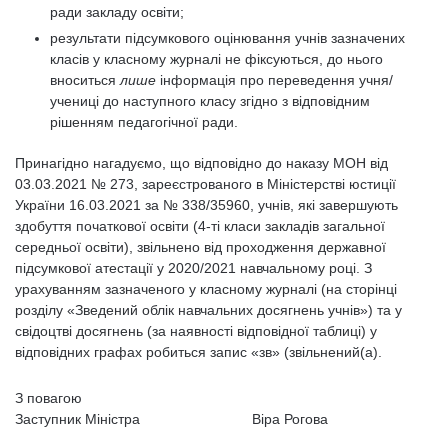
ради закладу освіти;
результати підсумкового оцінювання учнів зазначених
класів у класному журналі не фіксуються, до нього
вноситься
лише
інформація про переведення учня/
учениці до наступного класу згідно з відповідним
рішенням педагогічної ради.
Принагідно нагадуємо, що відповідно до наказу МОН від
03.03.2021 № 273, зареєстрованого в Міністерстві юстиції
України 16.03.2021 за № 338/35960, учнів, які завершують
здобуття початкової освіти (4-ті класи закладів загальної
середньої освіти), звільнено від проходження державної
підсумкової атестації у 2020/2021 навчальному році. З
урахуванням зазначеного у класному журналі (на сторінці
розділу «Зведений облік навчальних досягнень учнів») та у
свідоцтві досягнень (за наявності відповідної таблиці) у
відповідних графах робиться запис «зв» (звільнений(а).
З повагою
Заступник Міністра Віра Рогова