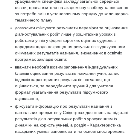
урахуванням специфіки закладу загальної середньої
освіти, права вчителя на академічну свободу та внесення
за потреби змін в установленому порядку до календарно-
тематичного плану;
дозволити фіксувати результати перевірки та оцінювання
діагностувальних робіт лише у зошитах/на уроках з
роботами учнів у формі коротких оцінних суджень з
порадами щодо покращання результатів з урахуванням
очікуваних результатів навчання, визначених в освітніх
програмах закладів освіти;
вважати необов’язковим заповнення індивідуальних
бланків оцінювання результатів навчання учня, запис
індексів характеристик результатів навчання, що
оцінюються, та передбачити зручний для учителя
формат узагальнення результатів підсумкового
оцінювання;
фіксувати інформацію про результати навчання з
навчальних предметів у Свідоцтвах досягнень на підставі
результатів діагностувальних робіт з урахуванням їх
динаміки на користь учневі, а розділ «Характеристика
наскрізних умінь» заповнювати на основі спостережень