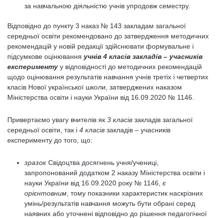
за навчальною діяльністю учнів упродовж семестру.
Відповідно до пункту 3 наказ № 143 закладам загальної
середньої освіти рекомендовано до затвердження методичних
рекомендацій у новій редакції здійснювати формувальне і
підсумкове оцінювання
учнів 4 класів закладів – учасників
експерименту
у відповідності до методичних рекомендацій
щодо оцінювання результатів навчання учнів третіх і четвертих
класів Нової української школи, затверджених наказом
Міністерства освіти і науки України від 16.09.2020 № 1146.
Привертаємо увагу вчителів як
3 класів
закладів загальної
середньої освіти, так і
4 класів
закладів – учасників
експерименту до того, що:
зразок
Свідоцтва досягнень учня/учениці,
запропонований додатком 2 наказу Міністерства освіти і
науки України від 16.09.2020 року № 1146,
є
орієнтовним
, тому показники характеристик наскрізних
умінь/результатів навчання можуть бути обрані серед
наявних або уточнені відповідно до рішення педагогічної