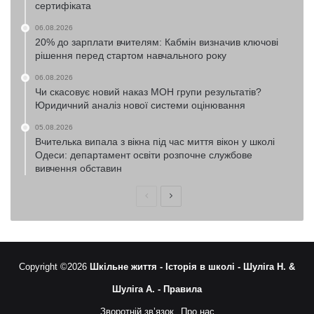
сертифіката
06.08.2026
20% до зарплати вчителям: Кабмін визначив ключові
рішення перед стартом навчального року
06.08.2026
Чи скасовує новий наказ МОН групи результатів?
Юридичний аналіз нової системи оцінювання
05.08.2026
Вчителька випала з вікна під час миття вікон у школі
Одеси: департамент освіти розпочне службове
вивчення обставин
Попередня
Наступна
сторінка
сторінка
Copyright ©2026
Шкільне життя -
Історія в школі -
Шуліга Н. &
Шуліга А. -
Правила
Зворотній зв’язок
Про нас