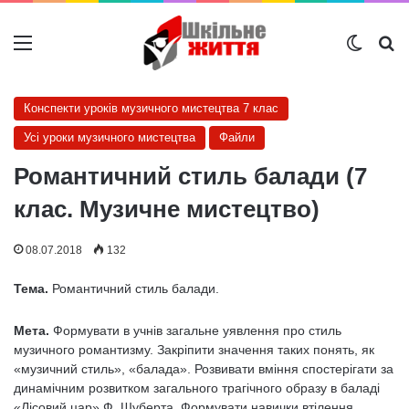
Меню
Switch
Ш
Конспекти уроків музичного мистецтва 7 клас
Усі уроки музичного мистецтва
Файли
Романтичний стиль балади (7
клас. Музичне мистецтво)
08.07.2018
132
Тема.
Романтичний стиль балади.
Мета.
Формувати в учнів загальне уявлення про стиль
музичного романтизму. Закріпити значення та­ких понять, як
«музичний стиль», «балада». Роз­вивати вміння спостерігати за
динамічним роз­витком загального трагічного образу в баладі
«Лісовий цар» Ф. Шуберта. Формувати навички втілення