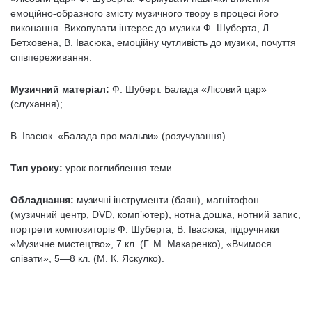
емоційно-образного змісту музичного твору в процесі його
виконання. Виховувати ін­терес до музики Ф. Шуберта, Л.
Бетховена, В. Івасюка, емоційну чутливість до музики, почуття
співпереживання.
Музичний матеріал:
Ф. Шуберт. Балада «Лісовий цар»
(слухання);
В. Івасюк. «Балада про мальви» (розучування).
Тип уроку:
урок поглиблення теми.
Обладнання:
музичні інструменти (баян), магнітофон
(музичний центр, DVD, комп’ютер), нотна дошка, нотний запис,
портрети композиторів Ф. Шуберта, В. Івасюка, підручни­ки
«Музичне мистецтво», 7 кл. (Г. М. Макаренкo), «Вчимося
співати», 5—8 кл. (М. К. Яскулко).