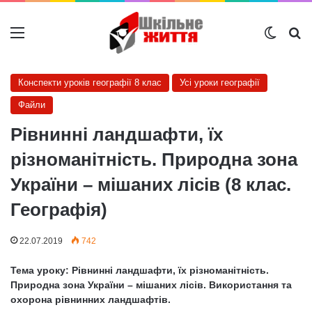
Меню
Switch
Ш
Конспекти уроків географії 8 клас
Усі уроки географії
Файли
Рівнинні ландшафти, їх
різноманітність. Природна зона
України – мішаних лісів (8 клас.
Географія)
22.07.2019
742
Тема уроку:
Рівнинні ландшафти, їх різноманітність.
Природна зона України – мішаних лісів. Використання та
охорона рівнинних ландшафтів.