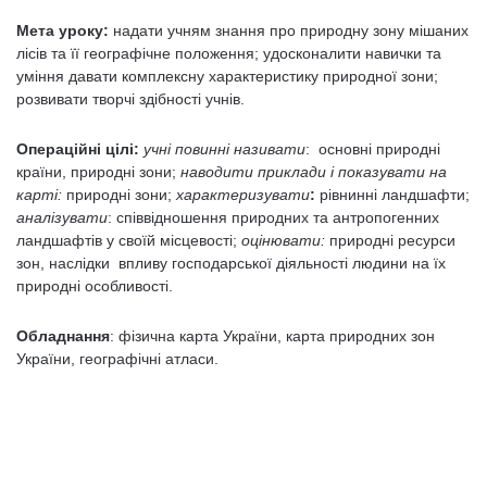
Мета уроку:
надати учням знання про природну зону мішаних
лісів та її геогра­фічне положення; удосконалити навички та
уміння давати комплексну характеристику природної зони;
розвивати творчі здібності учнів.
Операційні цілі:
учні повинні
називати
: основні природні
країни, природні зони;
наводити приклади і показувати на
карті:
природні зони;
характеризувати
:
рівнинні ландшафти;
аналізувати
: співвідношення природних та антропогенних
ландшафтів у своїй місцевості;
оцінювати:
природні ресурси
зон, наслідки впливу господарської діяльності людини на їх
природні особливості.
Обладнання
: фізична карта України, карта природних зон
Украї­ни, географічні атласи.