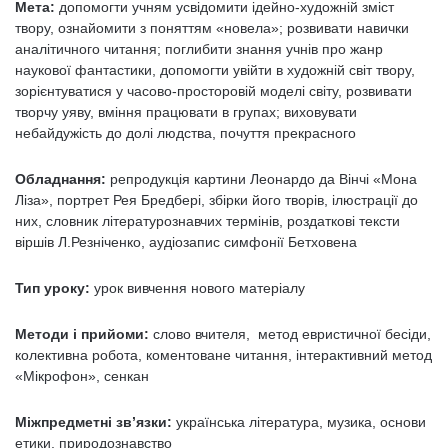
Мета:
допомогти учням усвідомити ідейно-художній зміст
твору, ознайомити з поняттям «новела»; розвивати навички
аналітичного читання; поглибити знання учнів про жанр
наукової фантастики, допомогти увійти в художній світ твору,
зорієнтуватися у часово-просторовій моделі світу, розвивати
творчу уяву, вміння працювати в групах; виховувати
небайдужість до долі людства, почуття прекрасного
Обладнання:
репродукція картини Леонардо да Вінчі «Мона
Ліза», портрет Рея Бредбері, збірки його творів, ілюстрації до
них, словник літературознавчих термінів, роздаткові тексти
віршів Л.Резніченко, аудіозапис симфонії Бетховена
Тип уроку:
урок вивчення нового матеріалу
Методи і прийоми:
слово вчителя, метод евристичної бесіди,
колективна робота, коментоване читання, інтерактивний метод
«Мікрофон», сенкан
Міжпредметні зв’язки:
українська література, музика, основи
етики, природознавство