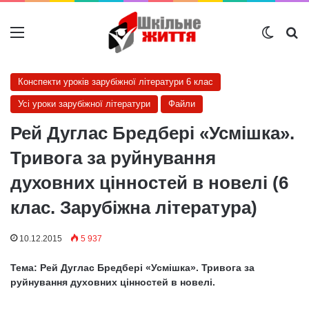
Меню
Switch
Ш
Конспекти уроків зарубіжної літератури 6 клас
Усі уроки зарубіжної літератури
Файли
Рей Дуглас Бредбері «Усмішка».
Тривога за руйнування
духовних цінностей в новелі (6
клас. Зарубіжна література)
10.12.2015
5 937
Тема: Рей Дуглас Бредбері «Усмішка». Тривога за
руйнування духовних цінностей в новелі.