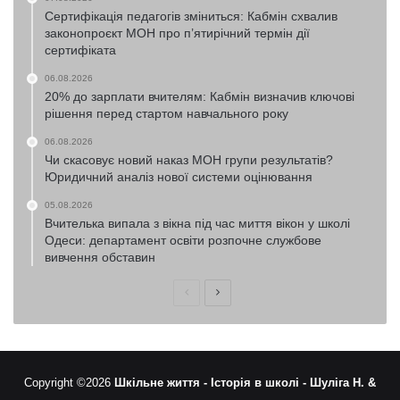
Сертифікація педагогів зміниться: Кабмін схвалив
законопроєкт МОН про п’ятирічний термін дії
сертифіката
06.08.2026
20% до зарплати вчителям: Кабмін визначив ключові
рішення перед стартом навчального року
06.08.2026
Чи скасовує новий наказ МОН групи результатів?
Юридичний аналіз нової системи оцінювання
05.08.2026
Вчителька випала з вікна під час миття вікон у школі
Одеси: департамент освіти розпочне службове
вивчення обставин
Попередня
Наступна
сторінка
сторінка
Copyright ©2026
Шкільне життя -
Історія в школі -
Шуліга Н. &