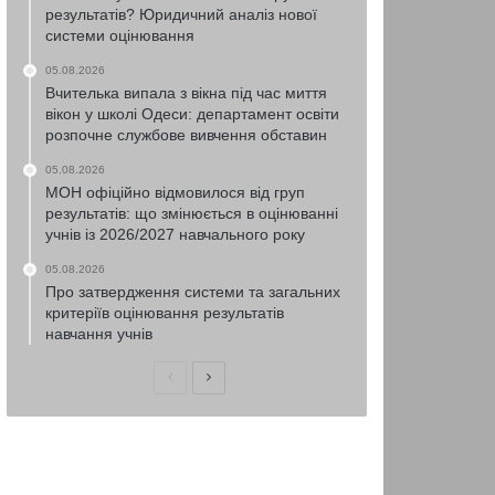
результатів? Юридичний аналіз нової
системи оцінювання
05.08.2026
Вчителька випала з вікна під час миття
вікон у школі Одеси: департамент освіти
розпочне службове вивчення обставин
05.08.2026
МОН офіційно відмовилося від груп
результатів: що змінюється в оцінюванні
учнів із 2026/2027 навчального року
05.08.2026
Про затвердження системи та загальних
критеріїв оцінювання результатів
навчання учнів
Попередня
Наступна
сторінка
сторінка