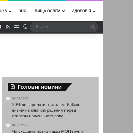
ЬКА
ЗНО
ВИЩА ОСВІТА
ЗДОРОВ’Я
ebook
YouTube
RSS
Випадкова стаття
Switch skin
Шукати
Головні новини
06.08.2026
20% до зарплати вчителям: Кабмін
визначив ключові рішення перед
стартом навчального року
06.08.2026
Чи скасовує новий наказ МОН групи