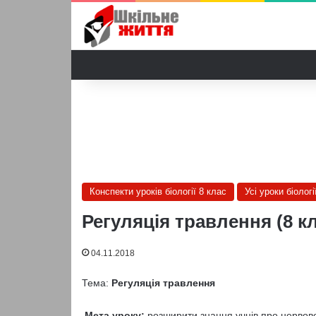
Конспекти уроків біології 8 клас
Усі уроки біологі
Регуляція травлення (8 кл
04.11.2018
Тема:
Регуляція травлення
Мета уроку:
розширити знання учнів про нервов