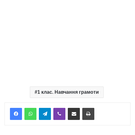
1 клас. Навчання грамоти
Telegram
Viber
Надіслати електронною поштою
Надрукувати