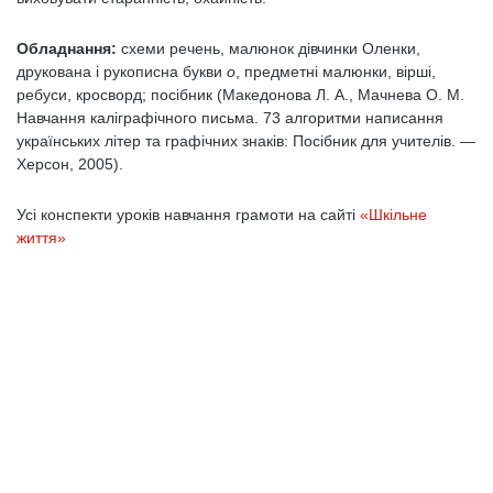
Обладнання:
схеми речень, малюнок дівчинки Оленки,
друкована і рукописна букви
о
, предметні малюнки, вірші,
ребуси, кросворд; посібник (Македонова Л. А., Мачнева О. М.
На­вчання каліграфічного письма. 73 алгоритми написання
українських літер та графічних знаків: Посібник для учителів. —
Херсон, 2005).
Усі конспекти уроків навчання грамоти на сайті
«Шкільне
життя»