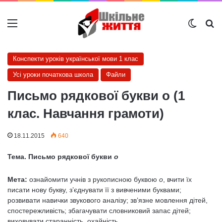
Меню
Switch
Ш
Конспекти уроків української мови 1 клас
Усі уроки початкова школа
Файли
Письмо рядкової букви о (1
клас. Навчання грамоти)
18.11.2015
640
Тема. Письмо рядкової букви
о
Мета:
ознайомити учнів з рукописною буквою
о
, вчити їх
писати нову букву, з’єднувати її з ви­вченими буквами;
розвивати навички звукового аналізу; зв’язне мовлення дітей,
спостережливість; збагачувати словниковий запас дітей;
виховувати старанність, охайність.