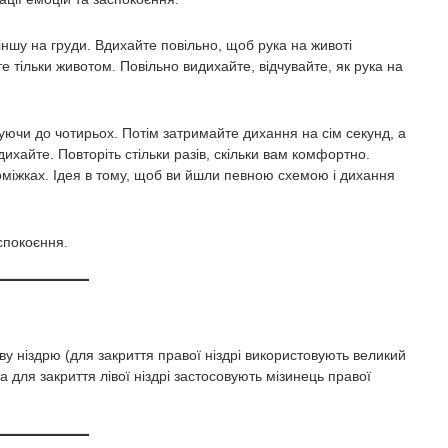
 іншу на груди. Вдихайте повільно, щоб рука на животі
е тільки животом. Повільно видихайте, відчувайте, як рука на
уючи до чотирьох. Потім затримайте дихання на сім секунд, а
дихайте. Повторіть стільки разів, скільки вам комфортно.
міжках. Ідея в тому, щоб ви йшли певною схемою і дихання
спокоєння.
раву ніздрю (для закриття правої ніздрі використовують великий
а для закриття лівої ніздрі застосовують мізинець правої