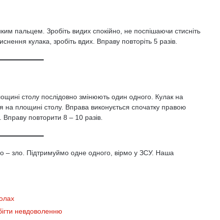
ликим пальцем. Зробіть видих спокійно, не поспішаючи стисніть
снення кулака, зробіть вдих. Вправу повторіть 5 разів.
ощині столу послідовно змінюють один одного. Кулак на
я на площині столу. Вправа виконується спочатку правою
 Вправу повторити 8 – 10 разів.
о – зло. Підтримуймо одне одного, вірмо у ЗСУ. Наша
колах
побігти невдоволенню