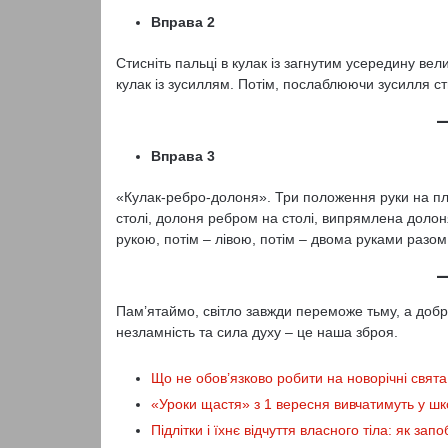
Вправа 2
Стисніть пальці в кулак із загнутим усередину ве
кулак із зусиллям. Потім, послаблюючи зусилля сти
Вправа 3
«Кулак-ребро-долоня». Три положення руки на пл
столі, долоня ребром на столі, випрямлена долон
рукою, потім – лівою, потім – двома руками разом.
Пам’ятаймо, світло завжди переможе тьму, а добр
незламність та сила духу – це наша зброя.
Що не обов’язково робити на новорічні свята
«Уроки щастя» з 1 вересня вивчатимуть у ш
Підлітки і їхнє відчуття власного тіла: як за