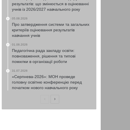
результатів: що змінюється в оцінюванні
учнів із 2026/2027 навчального року
05.08.2026
Про затвердження системи та загальних
критеріїв оцінювання результатів
навчання учнів
01.08.2026
Педагогічна рада закладу освіти:
повноваження, рішення та типові
помилки в організації роботи
31.07.2026
«Серпнева-2026»: МОН проведе
головну освітню конференцію перед
початком нового навчального року
Попередня
Наступна
сторінка
сторінка