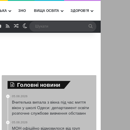
ЬКА
ЗНО
ВИЩА ОСВІТА
ЗДОРОВ’Я
ebook
YouTube
RSS
Випадкова стаття
Switch skin
Шукати
Головні новини
05.08.2026
Вчителька випала з вікна під час миття
вікон у школі Одеси: департамент освіти
розпочне службове вивчення обставин
05.08.2026
МОН офіційно відмовилося від груп