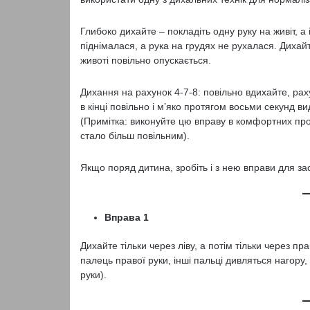
Глибоко дихайте – покладіть одну руку на живіт, а
піднімалася, а рука на грудях не рухалася. Дихайт
животі повільно опускається.
Дихання на рахунок 4-7-8: повільно вдихайте, рах
в кінці повільно і м’яко протягом восьми секунд ви
(Примітка: виконуйте цю вправу в комфортних про
стало більш повільним).
Якщо поряд дитина, зробіть і з нею вправи для за
Вправа 1
Дихайте тільки через ліву, а потім тільки через п
палець правої руки, інші пальці дивляться нагору, 
руки).