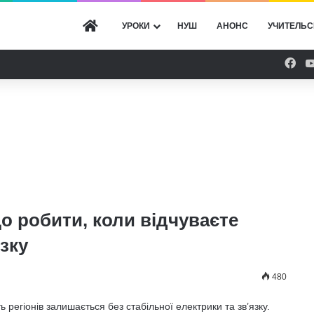
ГОЛОВНА
УРОКИ
НУШ
АНОНС
УЧИТЕЛЬС
Fac
о робити, коли відчуваєте
язку
480
ь регіонів залишається без стабільної електрики та зв’язку.