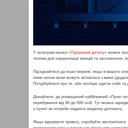
У телеграм-каналі «
Підтримай дитину
» можна знай
техніки для нормалізації емоцій та заспокоєння, я
Під’єднайтеся до іншої мережі, якщо в вашого опе
яким чином вони можуть зв’язатися з вами (додатко
Потурбуйтеся про те, аби тепліше одягти себе та 
Дізнайтеся, де розміщений найближчий «Пункт не
перебування від 40 до 500 осіб. Тут можна зарядит
у пункті за потреби надають медичну допомогу.
Якщо відчуваєте тривогу, спробуйте заспокоїтися.
використати одну з дихальних технік для нормаліз