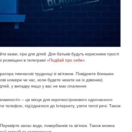
ти казки, ігри для дітей. Для батьків будуть корисними прості
кі розміщені в телеграмі «
Подбай про себе
».
ратора тимчасові труднощі зі зв’язком. Повідомте близьких
ві номери чи час, коли будете чекати на їх дзвоник).
дітей, у випадку якщо у вас не має опалення.
зламності» – це місце для короткострокового одночасного
и телефон, під‘єднатися до Інтернету, узяти теплі речі. Також
 Перевірте запас води, повербанків та зв’язок. Також можна
ації емоцій та заспокоєння.