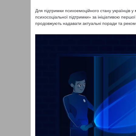
Для підтримки психоемоційного стану українців у
психосоціальної підтримки» за ініціативою першої
продовжують надавати актуальні поради та реком