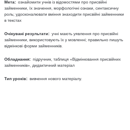
Мета:
ознайомити учнів із відомостями про присвійні
займенники, їх значення, морфологічні ознаки, синтаксичну
роль; удосконалювати вміння знаходити присвійні займенники
в текстах
Очікувані результати:
учні мають уявлення про присвійні
займенники, використовують їх у мовленні; правильно пишуть
відмінкові форми займенників.
Обладнання:
підручник, таблиця «Відмінювання присвійних
займенників», дидактичний матеріал
Тип уроків:
вивчення нового матеріалу.