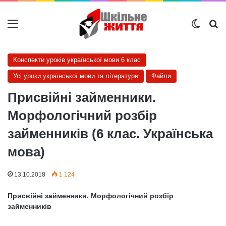
Меню
Switch
Ш
Конспекти уроків української мови 6 клас
Усі уроки української мови та літератури
Файли
Присвійні займенники.
Морфологічний розбір
займенників (6 клас. Українська
мова)
13.10.2018
1 124
Присвійні займенники. Морфологічний розбір
займенників