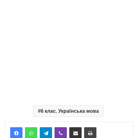
6 клас. Українська мова
Telegram
Viber
Надіслати електронною поштою
Надрукувати