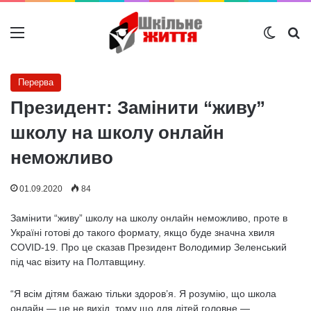
Меню
Switch
Ш
Перерва
Президент: Замінити “живу”
школу на школу онлайн
неможливо
01.09.2020
84
Замінити “живу” школу на школу онлайн неможливо, проте в
Україні готові до такого формату, якщо буде значна хвиля
COVID-19. Про це сказав Президент Володимир Зеленський
під час візиту на Полтавщину.
“Я всім дітям бажаю тільки здоров’я. Я розумію, що школа
онлайн — це не вихід, тому що для дітей головне —