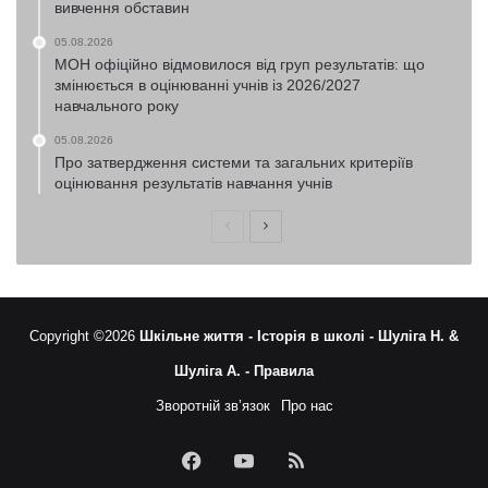
вивчення обставин
05.08.2026
МОН офіційно відмовилося від груп результатів: що
змінюється в оцінюванні учнів із 2026/2027
навчального року
05.08.2026
Про затвердження системи та загальних критеріїв
оцінювання результатів навчання учнів
Попередня
Наступна
сторінка
сторінка
Copyright ©2026
Шкільне життя -
Історія в школі -
Шуліга Н. &
Шуліга А. -
Правила
Зворотній зв’язок
Про нас
Facebook
YouTube
RSS