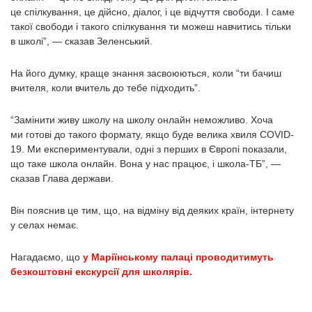
це спілкування, це дійсно, діалог, і це відчуття свободи. І саме
такої свободи і такого спілкування ти можеш навчитись тільки
в школі”, — сказав Зеленський.
На його думку, краще знання засвоюються, коли “ти бачиш
вчителя, коли вчитель до тебе підходить”.
“Замінити живу школу на школу онлайн неможливо. Хоча
ми готові до такого формату, якщо буде велика хвиля COVID-
19. Ми експериментували, одні з перших в Європі показали,
що таке школа онлайн. Вона у нас працює, і школа-ТБ”, —
сказав Глава держави.
Він пояснив це тим, що, на відміну від деяких країн, інтернету
у селах немає.
Нагадаємо, що
у Маріїнському палаці проводитимуть
безкоштовні екскурсії для школярів.