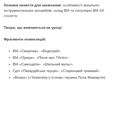
Основні поняття для засвоєння:
особливості вокально-
інструментальних ансамблів, склад ВІА та популярні ВІА XX
століття.
Твори, що вивчаються на уроці:
Фрагменти композицій:
ВІА «Смерічка». «Водограй»
ВІА «Орера». «Пісня про Тбілісі».
ВІА «Самоцвіти». «Шкільний вальс».
Гурт «Піккардійська терція». «Старенький трамвай».
«Вчора» («Yesterday») (слова і музика Пола Маккартні)