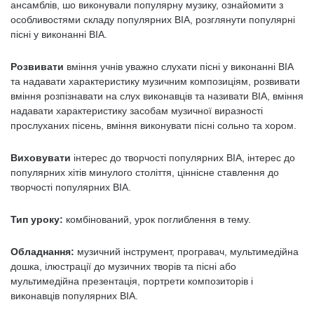
ансамблів, шо виконували популярну музику, ознайомити з
особливостями складу популярних ВІА, розглянути популярні
пісні у виконанні ВІА.
Розвивати
вміння учнів уважно слухати пісні у виконанні ВІА
та надавати характеристику музичним композиціям, розвивати
вміння розпізнавати на слух виконавців та називати ВІА, вміння
надавати характеристику засобам музичної виразності
прослуханих пісень, вміння виконувати пісні сольно та хором.
Виховувати
інтерес до творчості популярних ВІА, інтерес до
популярних хітів минулого століття, ціннісне ставлення до
творчості популярних ВІА.
Тип уроку:
комбінований, урок поглиблення в тему.
Обладнання:
музичний інструмент, програвач, мультимедійна
дошка, ілюстрації до музичних творів та пісні або
мультимедійна презентація, портрети композиторів і
виконавців популярних ВІА.