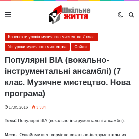
Меню
Switch
Ш
Конспекти уроків музичного мистецтва 7 клас
Усі уроки музичного мистецтва
Файли
Популярні ВІА (вокально-
інструментальні ансамблі) (7
клас. Музичне мистецтво. Нова
програма)
17.05.2016
3 384
Тема:
Популярні ВІА (вокально-інструментальні ансамблі).
Мета:
Ознайомити з творчістю вокально-інструментальних