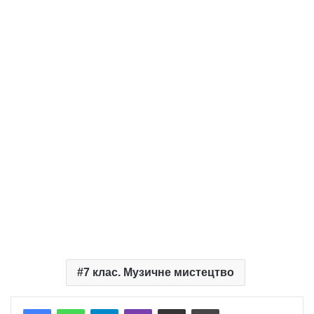
7 клас. Музичне мистецтво
Telegram
Viber
Надіслати електронною поштою
Надрукувати