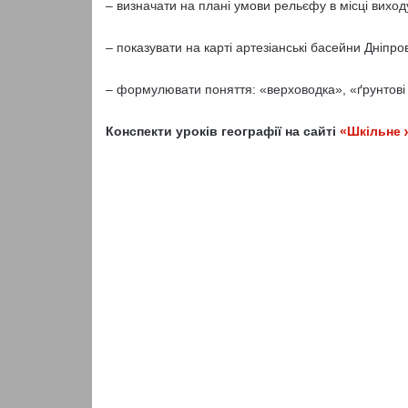
– визначати на плані умови рельєфу в місці вихо
– показувати на карті артезіанські басейни Дніп
– формулювати поняття: «верховодка», «ґрунтові в
Конспекти уроків географії на сайті
«Шкільне 