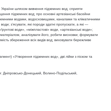
 України шляхом вивчення підземних вод; сприяти
ення підземних вод; про основні артезіанські басейни
підземними водами, водосховищами, каналами та кліматичними
оди; з’ясувати, які породи здатні пропускати, а які —
ґрунтові води», «міжпластові» води, «артезіанські води»;
матеріалом, аналізувати його, робити висновки; формувати
имість збереження всіх видів вод; виховувати бережливе
гмент) «Утворення підземних вод», дві лійки з піском та
и: Дніпровсько-Донецький, Волино-Подільський,