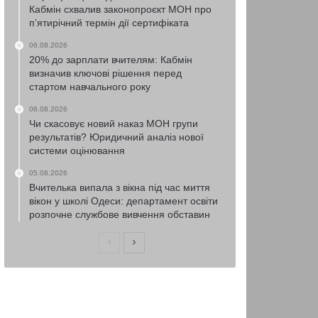
Кабмін схвалив законопроєкт МОН про
п’ятирічний термін дії сертифіката
06.08.2026
20% до зарплати вчителям: Кабмін
визначив ключові рішення перед
стартом навчального року
06.08.2026
Чи скасовує новий наказ МОН групи
результатів? Юридичний аналіз нової
системи оцінювання
05.08.2026
Вчителька випала з вікна під час миття
вікон у школі Одеси: департамент освіти
розпочне службове вивчення обставин
Попередня
Наступна
сторінка
сторінка