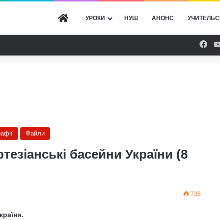
ГОЛОВНА
УРОКИ
НУШ
АНОНС
УЧИТЕЛЬС
Fac
рафії
Файли
тезіанські басейни України (8
736
країни.