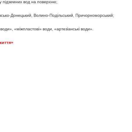
ду підземних вод на поверхню;
ровсько-Донецький, Волино-Подільський, Причорноморський;
оди», «міжпластові» води, «артезіанські води».
життя»