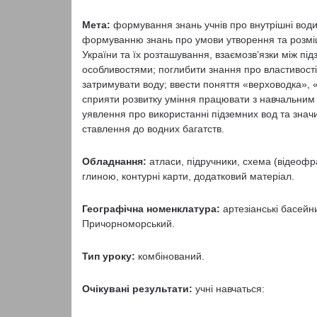
Мета:
формування знань учнів про внутрішні води
формуванню знань про умови утворення та розміщ
України та їх розташування, взаємозв’язки між 
особливостями; поглибити знання про властивості в
затримувати воду; ввести поняття «верховодка», «
сприяти розвитку уміння працювати з навчальним 
уявлення про використанні підземних вод та знач
ставлення до водних багатств.
Обладнання:
атласи, підручники, схема (відеофра
глиною, контурні карти, додатковий матеріал.
Географічна номенклатура:
артезіанські басейн
Причорноморський.
Тип уроку:
комбінований.
Очікувані результати:
учні навчаться: