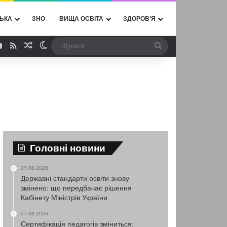
ЬКА
ЗНО
ВИЩА ОСВІТА
ЗДОРОВ’Я
ebook
YouTube
RSS
Випадкова стаття
Switch skin
Шукати
Головні новини
07.08.2026
Державні стандарти освіти знову
змінено: що передбачає рішення
Кабінету Міністрів України
07.08.2026
Сертифікація педагогів зміниться: