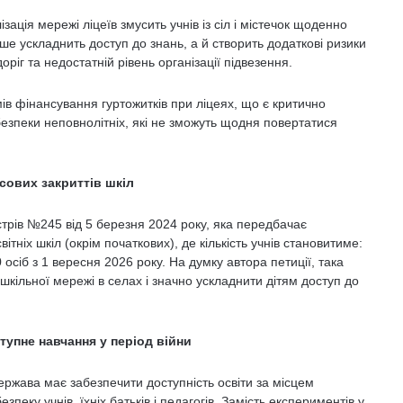
зація мережі ліцеїв змусить учнів із сіл і містечок щоденно
лише ускладнить доступ до знань, а й створить додаткові ризики
ріг та недостатній рівень організації підвезення.
ів фінансування гуртожитків при ліцеях, що є критично
езпеки неповнолітніх, які не зможуть щодня повертатися
сових закриттів шкіл
істрів №245 від 5 березня 2024 року, яка передбачає
ніх шкіл (окрім початкових), де кількість учнів становитиме:
осіб з 1 вересня 2026 року. На думку автора петиції, така
шкільної мережі в селах і значно ускладнити дітям доступ до
тупне навчання у період війни
ержава має забезпечити доступність освіти за місцем
еку учнів, їхніх батьків і педагогів. Замість експериментів у