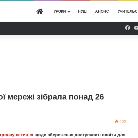
ГОЛОВНА
УРОКИ
НУШ
АНОНС
УЧИТЕЛЬС
Fac
ої мережі зібрала понад 26
902
тронну петицію
щодо збереження доступності освіти для