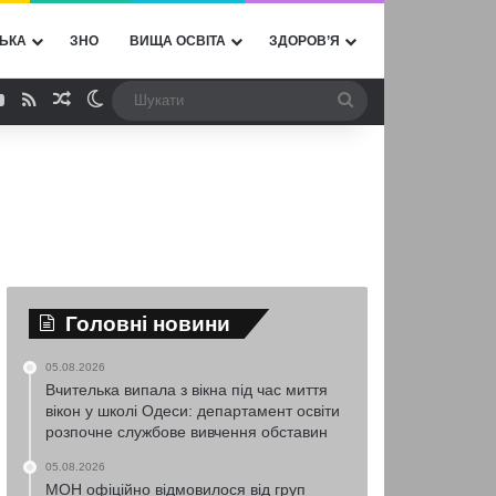
ЬКА
ЗНО
ВИЩА ОСВІТА
ЗДОРОВ’Я
ebook
YouTube
RSS
Випадкова стаття
Switch skin
Шукати
Головні новини
05.08.2026
Вчителька випала з вікна під час миття
вікон у школі Одеси: департамент освіти
розпочне службове вивчення обставин
05.08.2026
МОН офіційно відмовилося від груп