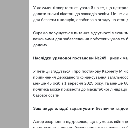
У документі звертається увага й на те, що централі
долати значні відстані до закладів освіти. Це не 
для безпеки школярів, особливо з огляду на стан до
Окремо порушується питання відсутності механізм
важливими для забезпечення побутових умов та б
додому.
Наслідки урядової постанови №245 і ризик ма
У петиції згадується і про постанову Кабінету Мін
припинення державного фінансування загальноосвіт
менше 45 осіб з 1 вересня 2025 року, та менше 60 
політика може призвести до масштабної ліквідації 
базової освіти.
Заклик до влади: гарантувати безпечне та дос
Автор звернення підкреслює, що в умовах війни д
проживання, адже це безпосередньо впливає на безп