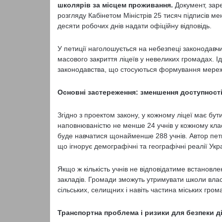
школярів за місцем проживання.
Документ, заре
розгляду Кабінетом Міністрів 25 тисяч підписів м
десяти робочих днів надати офіційну відповідь.
У петиції наголошується на небезпеці законодавчих 
масового закриття ліцеїв у невеликих громадах. 
законодавства, що стосуються формування мереж
Основні застереження: зменшення доступності
Згідно з проектом закону, у кожному ліцеї має бу
наповнюваністю не менше 24 учнів у кожному клас
буде навчатися щонайменше 288 учнів. Автор пети
що ігнорує демографічні та географічні реалії Укра
Якщо ж кількість учнів не відповідатиме встанов
закладів. Громади зможуть утримувати школи власн
сільських, селищних і навіть частина міських гр
Транспортна проблема і ризики для безпеки д