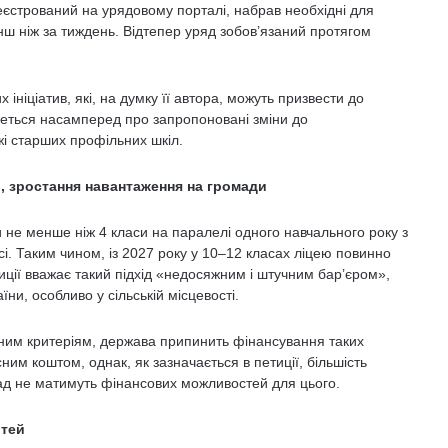
єстрований на урядовому порталі, набрав необхідні для
енш ніж за тиждень. Відтепер уряд зобов’язаний протягом
ініціатив, які, на думку її автора, можуть призвести до
Ідеться насамперед про запропоновані зміни до
і старших профільних шкіл.
, зростання навантаження на громади
ти не менше ніж 4 класи на паралелі одного навчального року з
і. Таким чином, із 2027 року у 10–12 класах ліцею повинно
ції вважає такий підхід «недосяжним і штучним бар’єром»,
їни, особливо у сільській місцевості.
леним критеріям, держава припинить фінансування таких
им коштом, однак, як зазначається в петиції, більшість
омад не матимуть фінансових можливостей для цього.
ітей