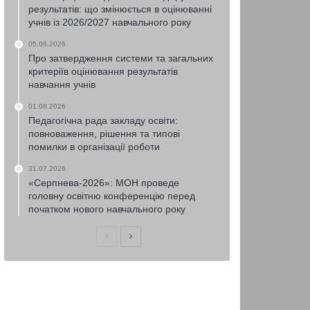
результатів: що змінюється в оцінюванні
учнів із 2026/2027 навчального року
05.08.2026
Про затвердження системи та загальних
критеріїв оцінювання результатів
навчання учнів
01.08.2026
Педагогічна рада закладу освіти:
повноваження, рішення та типові
помилки в організації роботи
31.07.2026
«Серпнева-2026»: МОН проведе
головну освітню конференцію перед
початком нового навчального року
Попередня
Наступна
сторінка
сторінка