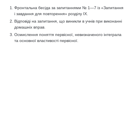
Фронтальна бесіда за запитаннями № 1—7 із «Запитання
і завдання для повторення» розділу IX.
Відповіді на запитання, що виникли в учнів при виконанні
до­машніх вправ.
Осмислення поняття первісної, невизначеного інтеграла
та основної властивості первісної.