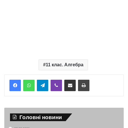
11 клас. Алгебра
Telegram
Viber
Надіслати електронною поштою
Надрукувати
Головні новини