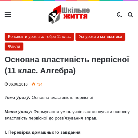
Меню
Switch
Ш
Конспекти уроків алгебри 11 клас
Усі уроки з математики
Файли
Основна властивість первісної
(11 клас. Алгебра)
06.06.2016
734
Тема уроку:
Основна властивість первісної.
Мета уроку:
Формування умінь учнів застосовувати основну
вла­стивість первісної до розв’язування вправ.
І. Перевірка домашнього завдання.