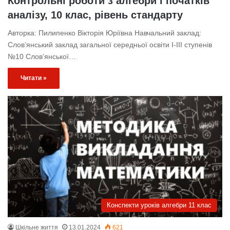
Контрольні роботи з алгебри і початків
аналізу, 10 клас, рівень стандарту
Авторка: Пилипенко Вікторія Юріївна Навчальний заклад:
Слов’янський заклад загальної середньої освіти І-ІІІ ступенів
№10 Слов’янської…
Читати »
Конспекти уроків алгебри 11 клас
Шкільне життя
13.01.2024
621