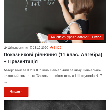
Конспекти уроків алгебри 11 клас
Шкільне життя
13.12.2020
3 822
Показникові рівняння (11 клас. Алгебра)
+ Презентація
Автор: Канєва Юлія Юріївна Навчальний заклад: Навчально-
виховний комплекс “Загальноосвітня школа І-ІІІ ступенів № 7 –
…
Читати »