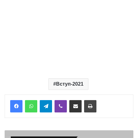
Вступ-2021
Telegram
Viber
Надіслати електронною поштою
Надрукувати