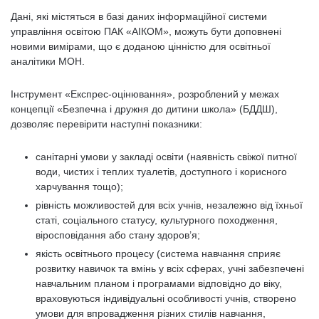
Дані, які містяться в базі даних інформаційної системи
управління освітою ПАК «АІКОМ», можуть бути доповнені
новими вимірами, що є доданою цінністю для освітньої
аналітики МОН.
Інструмент «Експрес-оцінювання», розроблений у межах
концепції «Безпечна і дружня до дитини школа» (БДДШ),
дозволяє перевірити наступні показники:
санітарні умови у закладі освіти (наявність свіжої питної
води, чистих і теплих туалетів, доступного і корисного
харчування тощо);
рівність можливостей для всіх учнів, незалежно від їхньої
статі, соціального статусу, культурного походження,
віросповідання або стану здоров’я;
якість освітнього процесу (система навчання сприяє
розвитку навичок та вмінь у всіх сферах, учні забезпечені
навчальним планом і програмами відповідно до віку,
враховуються індивідуальні особливості учнів, створено
умови для впровадження різних стилів навчання,