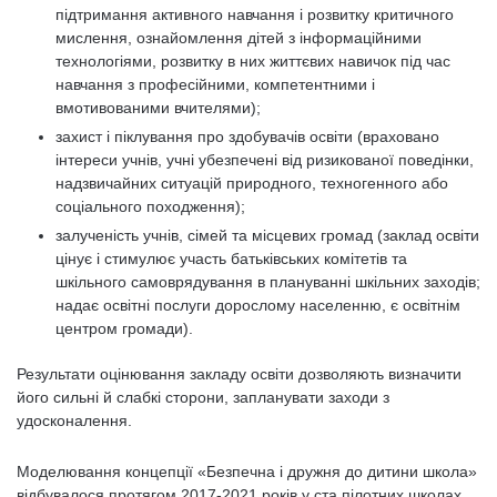
підтримання активного навчання і розвитку критичного
мислення, ознайомлення дітей з інформаційними
технологіями, розвитку в них життєвих навичок під час
навчання з професійними, компетентними і
вмотивованими вчителями);
захист і піклування про здобувачів освіти (враховано
інтереси учнів, учні убезпечені від ризикованої поведінки,
надзвичайних ситуацій природного, техногенного або
соціального походження);
залученість учнів, сімей та місцевих громад (заклад освіти
цінує і стимулює участь батьківських комітетів та
шкільного самоврядування в плануванні шкільних заходів;
надає освітні послуги дорослому населенню, є освітнім
центром громади).
Результати оцінювання закладу освіти дозволяють визначити
його сильні й слабкі сторони, запланувати заходи з
удосконалення.
Моделювання концепції «Безпечна і дружня до дитини школа»
відбувалося протягом 2017-2021 років у ста пілотних школах