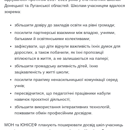
Донецької та Луганської областей. Школам-учасницям вдалося
зокрема:
збільшити довіру до закладів освіти на рівні громади;
посилити партнерські взаємини між владою, учнями,
батьками й освітянськими колективами;
зафіксувати, що діти відчули важливість їхніх думок для
дорослих, а також побачили, як їхні пропозиції
втілюються в життя, а не залишаються на папері;
збільшити громадську активність дітей, їхню
зацікавленість у житті школи;
посилити практику ненасильницької комунікації серед
учнів;
пересвідчитися, що педагогічні працівники набули
навичок проєктної діяльності;
збільшити використання інтерактивних технологій,
пожвавити обмін професійним досвідом.
МОН та ЮНІСЕФ планують поширювати досвід шкіл-учасниць