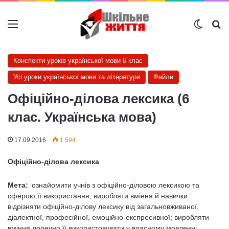
Меню
Switch
Ш
Конспекти уроків української мови 6 клас
Усі уроки української мови та літератури
Файли
Офіційно-ділова лексика (6
клас. Українська мова)
17.09.2016
1 594
Офіційно-ділова лексика
Мета:
ознайомити учнів з офіційно-діловою лексикою та
сферою її використання; виробляти вміння й навички
відрізняти офіційно-ділову лексику від загальновживаної,
діалектної, професійної, емоційно-експресивної; виробляти
вміння доречно її використовувати у власному мовленні,