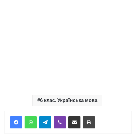
6 клас. Українська мова
Telegram
Viber
Надіслати електронною поштою
Надрукувати