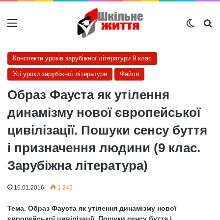
Меню
Switch
Ш
Конспекти уроків зарубіжної літератури 9 клас
Усі уроки зарубіжної літератури
Файли
Образ Фауста як утілення
динамізму нової європейської
цивілізації. Пошуки сенсу буття
і призначення людини (9 клас.
Зарубіжна література)
10.01.2016
1 245
Тема. Образ Фауста як утілення динамізму нової
європейської цивілізації. Пошуки сенсу буття і