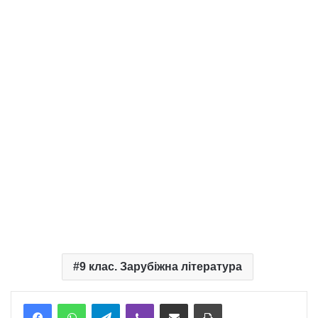
9 клас. Зарубіжна література
Telegram
Viber
Надіслати електронною поштою
Надрукувати