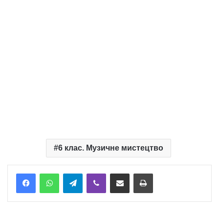
6 клас. Музичне мистецтво
Telegram
Viber
Надіслати електронною поштою
Надрукувати