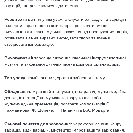
варіацій, що розвивалися з дитинства.
Розвивати
вміння учнів уважно слухати рапсодію та варіації і
виявляти характерні ознаки жанрів, розвивати вміння
висловлювати власні музичні враження від прослуханих творів,
розвивати вміння виразно виконувати твори та вміння
створювати імпровізацію.
Виховувати
інтерес до слухання класичної інструментальної
музики та виконання дитячих пісень композиторів-класиків.
Тип уроку:
комбінований, урок заглиблення в тему.
Обладнання:
музичний інструмент, програвач, мультимедійна
дошка, ілюстрації до музичного твору та пісні або
мультимедійна презентація, портрети композиторів С.
Рахманінова, Ф. Шопена, Н. Паганіні та В.А. Моцарта.
Основні поняття для засвоєння:
характерні ознаки жанру
варіацій, види варіацій, мистецтво імпровізації та варіювання,