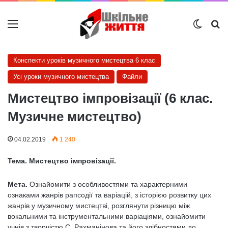
Меню
Switch
Ш
Конспекти уроків музичного мистецтва 6 клас
Усі уроки музичного мистецтва
Файли
Мистецтво імпровізації (6 клас.
Музичне мистецтво)
04.02.2019
1 240
Тема. Мистецтво імпровізації.
Мета.
Ознайомити з особливостями та характерними
ознаками жанрів рапсодії та варіацій, з історією розвитку цих
жанрів у музичному мистецтві, розглянути різницю між
вокальними та інструментальними варіаціями, ознайомити
учнів з творчістю С. Рахманінова та його здібностями до