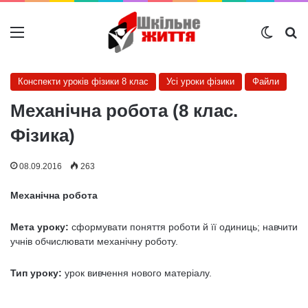
Меню
Switch
Ш
Конспекти уроків фізики 8 клас
Усі уроки фізики
Файли
Механічна робота (8 клас.
Фізика)
08.09.2016
263
Механічна робота
Мета уроку:
сформувати поняття роботи й її одиниць; навчити
учнів обчислювати механічну роботу.
Тип уроку:
урок вивчення нового матеріалу.