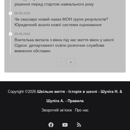
рішення перед стартом навчального року
06.08.2026
Чи скасовує новий наказ МОН групи результатів?
Юридичний аналіз нової системи оцінювання
05.08.2026
Вчителька випала з вікна під час миття вікон у школі
Одеси: департамент освіти розпочне службове
вивчення обставин
Попередня
Наступна
сторінка
сторінка
Copyright ©2026
Шкільне життя -
Історія в школі -
Шуліга Н. &
Шуліга А. -
Правила
Зворотній зв’язок
Про нас
Facebook
YouTube
RSS